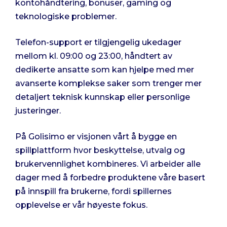
kontohåndtering, bonuser, gaming og
teknologiske problemer.
Telefon-support er tilgjengelig ukedager
mellom kl. 09:00 og 23:00, håndtert av
dedikerte ansatte som kan hjelpe med mer
avanserte komplekse saker som trenger mer
detaljert teknisk kunnskap eller personlige
justeringer.
På Golisimo er visjonen vårt å bygge en
spillplattform hvor beskyttelse, utvalg og
brukervennlighet kombineres. Vi arbeider alle
dager med å forbedre produktene våre basert
på innspill fra brukerne, fordi spillernes
opplevelse er vår høyeste fokus.