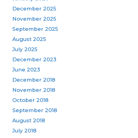
December 2025
November 2025
September 2025
August 2025
July 2025
December 2023
June 2023
December 2018
November 2018
October 2018
September 2018
August 2018
July 2018