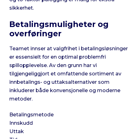
sikkerhet.
Betalingsmuligheter og
overføringer
Teamet innser at valgfrihet i betalingsløsninger
er essensielt for en optimal problemfri
spillopplevelse. Av den grunn har vi
tilgjengeliggjort et omfattende sortiment av
innbetalings- og uttaksalternativer som
inkluderer både konvensjonelle og moderne
metoder.
Betalingsmetode
Innskudd
Uttak