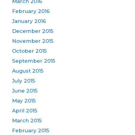
March 2016
February 2016
January 2016
December 2015
November 2015
October 2015
September 2015
August 2015
July 2015
June 2015
May 2015
April 2015
March 2015
February 2015