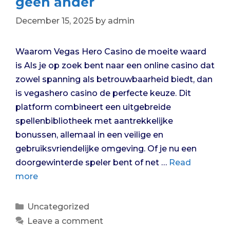
geen ander
December 15, 2025
by
admin
Waarom Vegas Hero Casino de moeite waard
is Als je op zoek bent naar een online casino dat
zowel spanning als betrouwbaarheid biedt, dan
is vegashero casino de perfecte keuze. Dit
platform combineert een uitgebreide
spellenbibliotheek met aantrekkelijke
bonussen, allemaal in een veilige en
gebruiksvriendelijke omgeving. Of je nu een
doorgewinterde speler bent of net …
Read
more
Categories
Uncategorized
Leave a comment