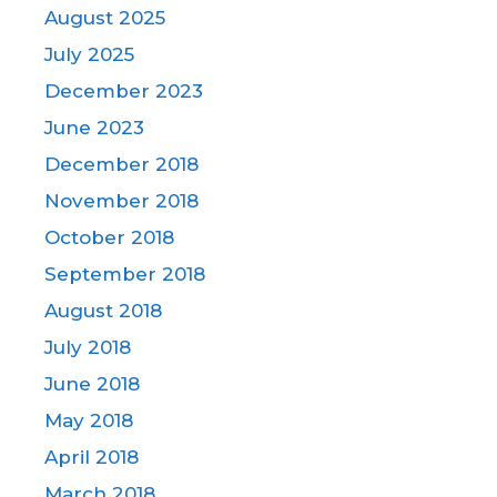
August 2025
July 2025
December 2023
June 2023
December 2018
November 2018
October 2018
September 2018
August 2018
July 2018
June 2018
May 2018
April 2018
March 2018