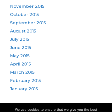
November 2015
October 2015
September 2015
August 2015
July 2015
June 2015
May 2015
April 2015
March 2015
February 2015
January 2015
We use cookies to ensure that we give you the best