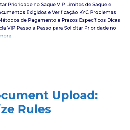
tar Prioridade no Saque VIP Limites de Saque e
cumentos Exigidos e Verificação KYC Problemas
Métodos de Pagamento e Prazos Específicos Dicas
ia VIP Passo a Passo para Solicitar Prioridade no
more
Document Upload:
ze Rules