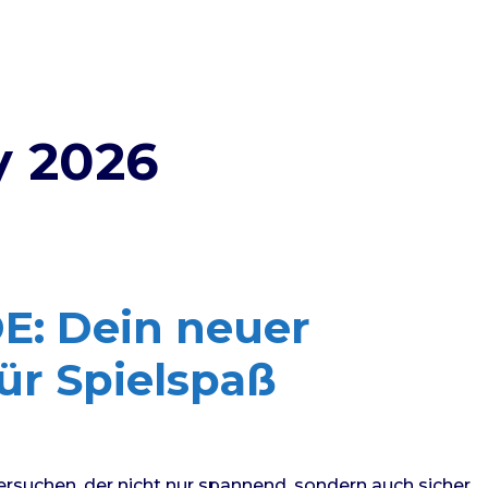
 2026
E: Dein neuer
für Spielspaß
ersuchen, der nicht nur spannend, sondern auch sicher