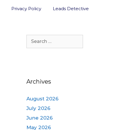
Privacy Policy
Leads Detective
Search
for:
Archives
August 2026
July 2026
June 2026
May 2026