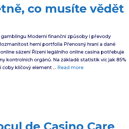
tně, co musíte vědět
m gamblingu Moderní finanční způsoby i převody
 Rozmanitost herní portfolia Přenosný hraní a dané
 online sázení Řízení legálního online casina potřebuje
any kontrolních orgánů. Na základě statistik víc jak 85%
ní coby klíčový element …
Read more
ocul de Casino Care