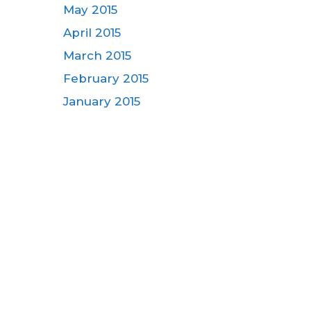
May 2015
April 2015
March 2015
February 2015
January 2015