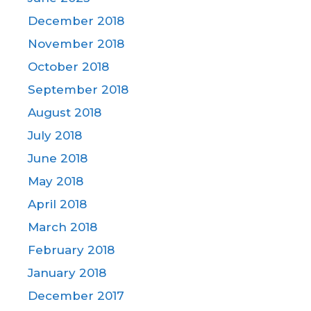
December 2018
November 2018
October 2018
September 2018
August 2018
July 2018
June 2018
May 2018
April 2018
March 2018
February 2018
January 2018
December 2017