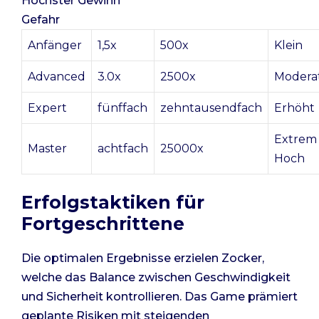
Höchster Gewinn
Gefahr
Anfänger
1,5x
500x
Klein
Advanced
3.0x
2500x
Modera
Expert
fünffach
zehntausendfach
Erhöht
Extrem
Master
achtfach
25000x
Hoch
Erfolgstaktiken für
Fortgeschrittene
Die optimalen Ergebnisse erzielen Zocker,
welche das Balance zwischen Geschwindigkeit
und Sicherheit kontrollieren. Das Game prämiert
geplante Risiken mit steigenden