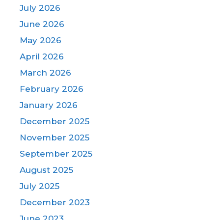
July 2026
June 2026
May 2026
April 2026
March 2026
February 2026
January 2026
December 2025
November 2025
September 2025
August 2025
July 2025
December 2023
June 2023