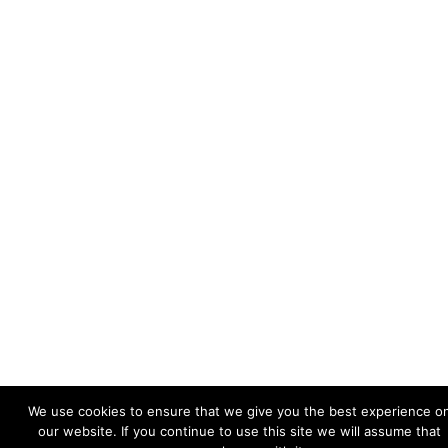
We use cookies to ensure that we give you the best experience o
our website. If you continue to use this site we will assume that