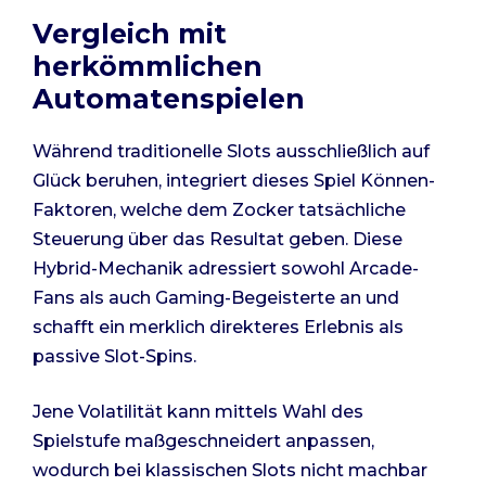
Vergleich mit
herkömmlichen
Automatenspielen
Während traditionelle Slots ausschließlich auf
Glück beruhen, integriert dieses Spiel Können-
Faktoren, welche dem Zocker tatsächliche
Steuerung über das Resultat geben. Diese
Hybrid-Mechanik adressiert sowohl Arcade-
Fans als auch Gaming-Begeisterte an und
schafft ein merklich direkteres Erlebnis als
passive Slot-Spins.
Jene Volatilität kann mittels Wahl des
Spielstufe maßgeschneidert anpassen,
wodurch bei klassischen Slots nicht machbar