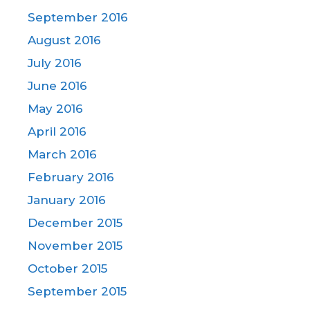
September 2016
August 2016
July 2016
June 2016
May 2016
April 2016
March 2016
February 2016
January 2016
December 2015
November 2015
October 2015
September 2015