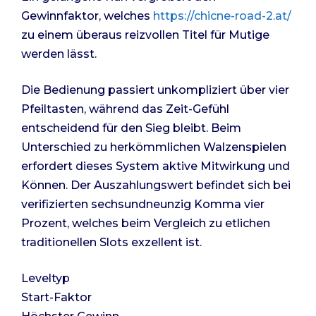
Gewinnfaktor, welches
https://chicne-road-2.at/
zu einem überaus reizvollen Titel für Mutige
werden lässt.
Die Bedienung passiert unkompliziert über vier
Pfeiltasten, während das Zeit-Gefühl
entscheidend für den Sieg bleibt. Beim
Unterschied zu herkömmlichen Walzenspielen
erfordert dieses System aktive Mitwirkung und
Können. Der Auszahlungswert befindet sich bei
verifizierten sechsundneunzig Komma vier
Prozent, welches beim Vergleich zu etlichen
traditionellen Slots exzellent ist.
Leveltyp
Start-Faktor