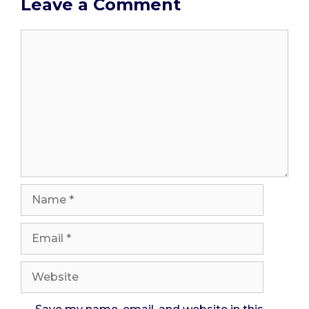
Leave a Comment
Comment
Name
Email
Website