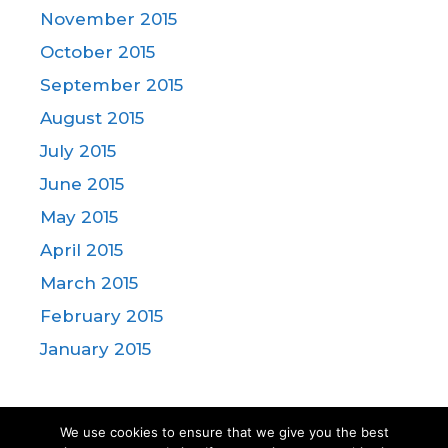
November 2015
October 2015
September 2015
August 2015
July 2015
June 2015
May 2015
April 2015
March 2015
February 2015
January 2015
We use cookies to ensure that we give you the best