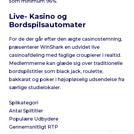
som minimum 96%.
Live- Kasino og
Bordspilsautomater
For de der går efter den ægte casinostemning,
præsenterer WinShark en udvidet live
casinoafdeling med faglige croupierer i realtid.
Medlemmerne kan glæde sig over traditionelle
bordspilstitler som black jack, roulette,
bakkarat og poker i højopløselig udsendelse fra
særlige studielokaler.
Spilkategori
Antal Spiltitler
Populære Udbydere
Gennemsnitligt RTP