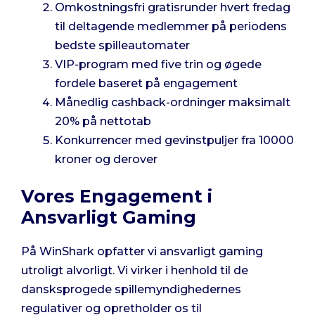
Omkostningsfri gratisrunder hvert fredag
til deltagende medlemmer på periodens
bedste spilleautomater
VIP-program med five trin og øgede
fordele baseret på engagement
Månedlig cashback-ordninger maksimalt
20% på nettotab
Konkurrencer med gevinstpuljer fra 10000
kroner og derover
Vores Engagement i
Ansvarligt Gaming
På WinShark opfatter vi ansvarligt gaming
utroligt alvorligt. Vi virker i henhold til de
dansksprogede spillemyndighedernes
regulativer og opretholder os til