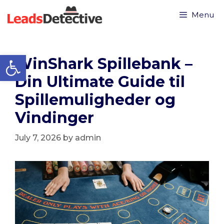
Skip
Menu
to
content
Open toolbar
WinShark Spillebank –
Din Ultimate Guide til
Spillemuligheder og
Vindinger
July 7, 2026
by
admin