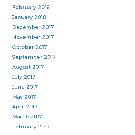
February 2018
January 2018
December 2017
November 2017
October 2017
September 2017
August 2017
July 2017
June 2017
May 2017
April 2017
March 2017
February 2017