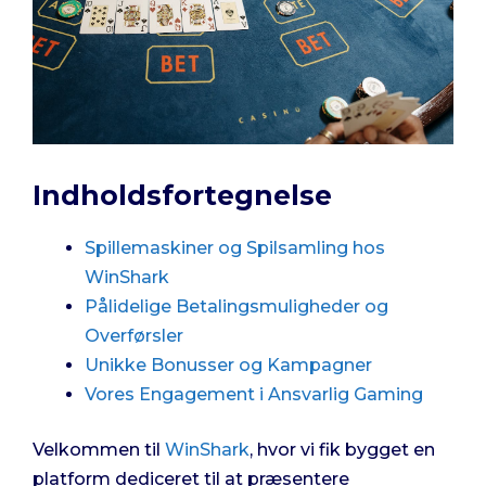
Indholdsfortegnelse
Spillemaskiner og Spilsamling hos
WinShark
Pålidelige Betalingsmuligheder og
Overførsler
Unikke Bonusser og Kampagner
Vores Engagement i Ansvarlig Gaming
Velkommen til
WinShark
, hvor vi fik bygget en
platform dediceret til at præsentere