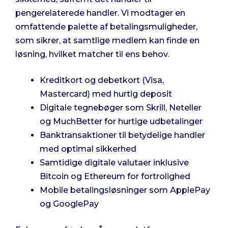
pengerelaterede handler. Vi modtager en
omfattende palette af betalingsmuligheder,
som sikrer, at samtlige medlem kan finde en
løsning, hvilket matcher til ens behov.
Kreditkort og debetkort (Visa,
Mastercard) med hurtig deposit
Digitale tegnebøger som Skrill, Neteller
og MuchBetter for hurtige udbetalinger
Banktransaktioner til betydelige handler
med optimal sikkerhed
Samtidige digitale valutaer inklusive
Bitcoin og Ethereum for fortrolighed
Mobile betalingsløsninger som ApplePay
og GooglePay