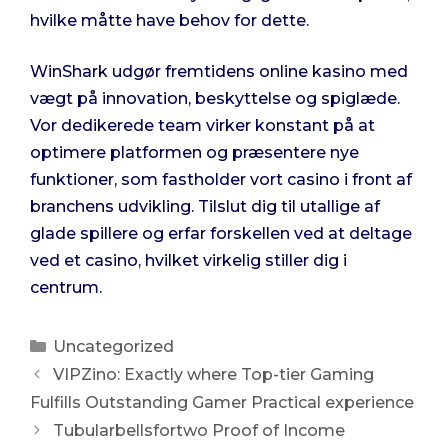
hvilke måtte have behov for dette.
WinShark udgør fremtidens online kasino med
vægt på innovation, beskyttelse og spiglæde.
Vor dedikerede team virker konstant på at
optimere platformen og præsentere nye
funktioner, som fastholder vort casino i front af
branchens udvikling. Tilslut dig til utallige af
glade spillere og erfar forskellen ved at deltage
ved et casino, hvilket virkelig stiller dig i
centrum.
Categories
Uncategorized
Post
VIPZino: Exactly where Top-tier Gaming
navigation
Fulfills Outstanding Gamer Practical experience
Tubularbellsfortwo Proof of Income