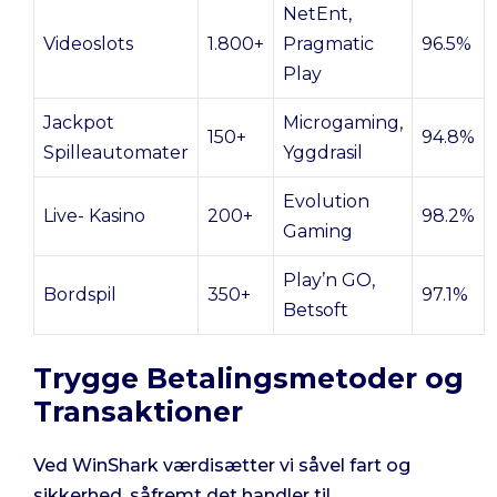
NetEnt,
Videoslots
1.800+
Pragmatic
96.5%
Play
Jackpot
Microgaming,
150+
94.8%
Spilleautomater
Yggdrasil
Evolution
Live- Kasino
200+
98.2%
Gaming
Play’n GO,
Bordspil
350+
97.1%
Betsoft
Trygge Betalingsmetoder og
Transaktioner
Ved WinShark værdisætter vi såvel fart og
sikkerhed, såfremt det handler til