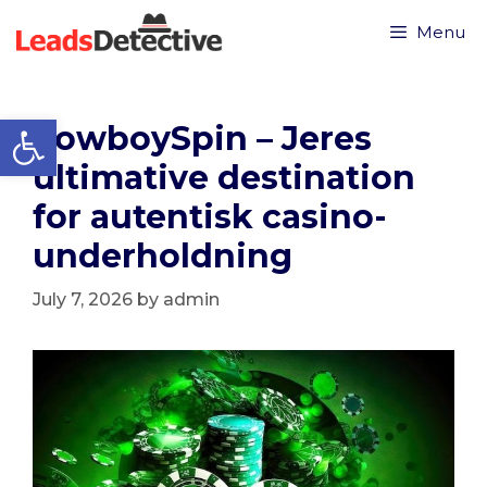
Skip
Menu
to
content
Open toolbar
CowboySpin – Jeres
ultimative destination
for autentisk casino-
underholdning
July 7, 2026
by
admin