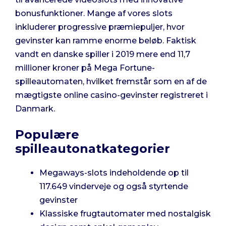
bonusfunktioner. Mange af vores slots
inkluderer progressive præmiepuljer, hvor
gevinster kan ramme enorme beløb. Faktisk
vandt en danske spiller i 2019 mere end 11,7
millioner kroner på Mega Fortune-
spilleautomaten, hvilket fremstår som en af de
mægtigste online casino-gevinster registreret i
Danmark.
Populære
spilleautonatkategorier
Megaways-slots indeholdende op til
117.649 vinderveje og også styrtende
gevinster
Klassiske frugtautomater med nostalgisk