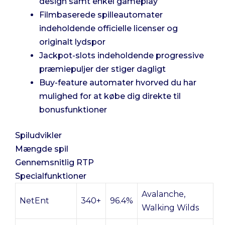
design samt enkel gameplay
Filmbaserede spilleautomater
indeholdende officielle licenser og
originalt lydspor
Jackpot-slots indeholdende progressive
præmiepuljer der stiger dagligt
Buy-feature automater hvorved du har
mulighed for at købe dig direkte til
bonusfunktioner
Spiludvikler
Mængde spil
Gennemsnitlig RTP
Specialfunktioner
Avalanche,
NetEnt
340+
96.4%
Walking Wilds