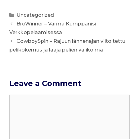
Categories
Uncategorized
Post
BroWinner – Varma Kumppanisi
navigation
Verkkopelaamisessa
CowboySpin – Rajuun lännenajan viitoitettu
pelikokemus ja laaja pelien valikoima
Leave a Comment
Comment