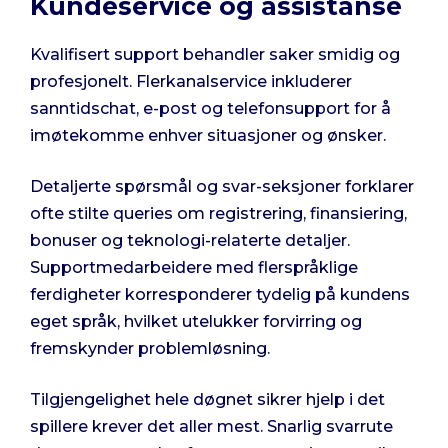
Kundeservice og assistanse
Kvalifisert support behandler saker smidig og
profesjonelt. Flerkanalservice inkluderer
sanntidschat, e-post og telefonsupport for å
imøtekomme enhver situasjoner og ønsker.
Detaljerte spørsmål og svar-seksjoner forklarer
ofte stilte queries om registrering, finansiering,
bonuser og teknologi-relaterte detaljer.
Supportmedarbeidere med flerspråklige
ferdigheter korresponderer tydelig på kundens
eget språk, hvilket utelukker forvirring og
fremskynder problemløsning.
Tilgjengelighet hele døgnet sikrer hjelp i det
spillere krever det aller mest. Snarlig svarrute