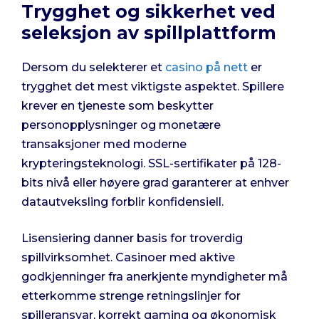
Trygghet og sikkerhet ved
seleksjon av spillplattform
Dersom du selekterer et
casino på nett
er
trygghet det mest viktigste aspektet. Spillere
krever en tjeneste som beskytter
personopplysninger og monetære
transaksjoner med moderne
krypteringsteknologi. SSL-sertifikater på 128-
bits nivå eller høyere grad garanterer at enhver
datautveksling forblir konfidensiell.
Lisensiering danner basis for troverdig
spillvirksomhet. Casinoer med aktive
godkjenninger fra anerkjente myndigheter må
etterkomme strenge retningslinjer for
spilleransvar, korrekt gaming og økonomisk