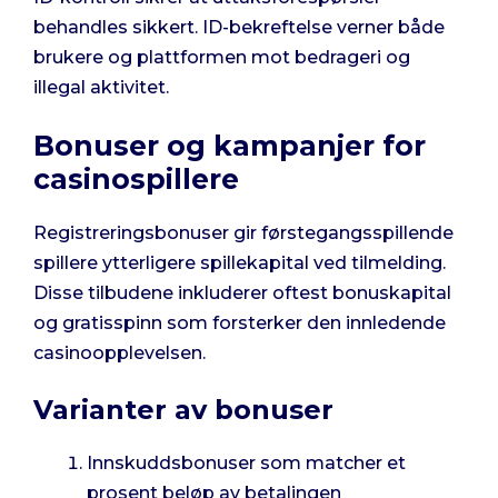
behandles sikkert. ID-bekreftelse verner både
brukere og plattformen mot bedrageri og
illegal aktivitet.
Bonuser og kampanjer for
casinospillere
Registreringsbonuser gir førstegangsspillende
spillere ytterligere spillekapital ved tilmelding.
Disse tilbudene inkluderer oftest bonuskapital
og gratisspinn som forsterker den innledende
casinoopplevelsen.
Varianter av bonuser
Innskuddsbonuser som matcher et
prosent beløp av betalingen