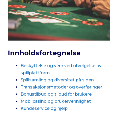
Innholdsfortegnelse
Beskyttelse og vern ved utvelgelse av
spillplattform
Spillsamling og diversitet på siden
Transaksjonsmetoder og overføringer
Bonustilbud og tilbud for brukere
Mobilcasino og brukervennlighet
Kundeservice og hjelp