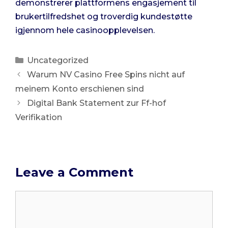
demonstrerer plattformens engasjement til
brukertilfredshet og troverdig kundestøtte
igjennom hele casinoopplevelsen.
Categories
Uncategorized
Post
Warum NV Casino Free Spins nicht auf
navigation
meinem Konto erschienen sind
Digital Bank Statement zur Ff-hof
Verifikation
Leave a Comment
Comment