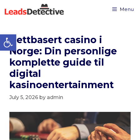
Skip
Menu
to
content
Open toolbar
Nettbasert casino i
Norge: Din personlige
komplette guide til
digital
kasinoentertainment
July 5, 2026
by
admin