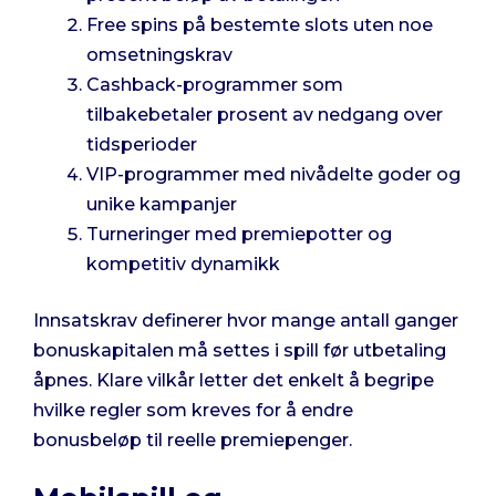
Free spins på bestemte slots uten noe
omsetningskrav
Cashback-programmer som
tilbakebetaler prosent av nedgang over
tidsperioder
VIP-programmer med nivådelte goder og
unike kampanjer
Turneringer med premiepotter og
kompetitiv dynamikk
Innsatskrav definerer hvor mange antall ganger
bonuskapitalen må settes i spill før utbetaling
åpnes. Klare vilkår letter det enkelt å begripe
hvilke regler som kreves for å endre
bonusbeløp til reelle premiepenger.