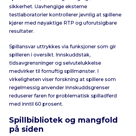
sikkerhet. Uavhengige eksterne
testlaboratorier kontrollerer jevnlig at spillene
kjører med nøyaktige RTP og uforutsigbare
resultater.
Spillansvar uttrykkes via funksjoner som gir
spilleren i oversikt. Innskuddstak,
tidsavgrensninger og selvutelukkelse
medvirker til fornuftig spillmønster. I
virkeligheten viser forskning at spillere som
regelmessig anvender innskuddsgrenser
reduserer faren for problematisk spilladferd
med inntil 60 prosent.
Spillbibliotek og mangfold
på siden