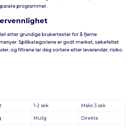
separate programmer.
ervennlighet
let etter grundige brukertester for å fjerne
enyer. Spillkategoriene er godt merket, søkefeltet
der, og filtrene lar deg sortere etter leverandør, risiko
t
1-2 sek
Maks 3 sek
g
Mulig
Direkte