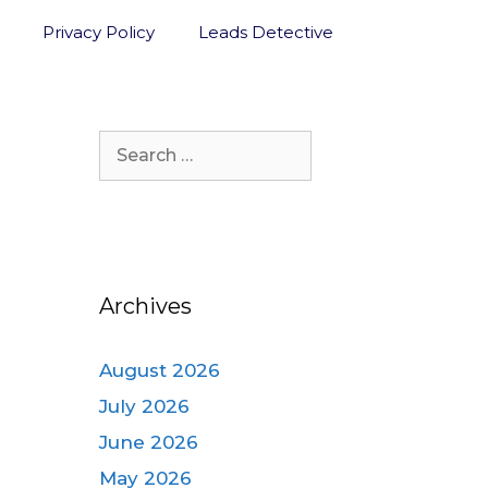
Privacy Policy
Leads Detective
Search
for:
Archives
August 2026
July 2026
June 2026
May 2026