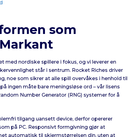
d
tformen som
 Markant
et med nordiske spillere i fokus, og vi leverer en
kervennlighet står i sentrum. Rocket Riches driver
noe som sikrer at alle spill overvåkes i henhold til
 på ingen måte bare meningsløse ord – vår lisens
v Random Number Generator (RNG) systemer for å
blemfri tilgang uansett device, derfor opererer
om på PC. Responsivt formgivning gjør at
met automatisk til skjermstørrelsen din, uten at