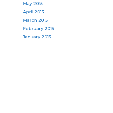
May 2015
April 2015
March 2015
February 2015
January 2015