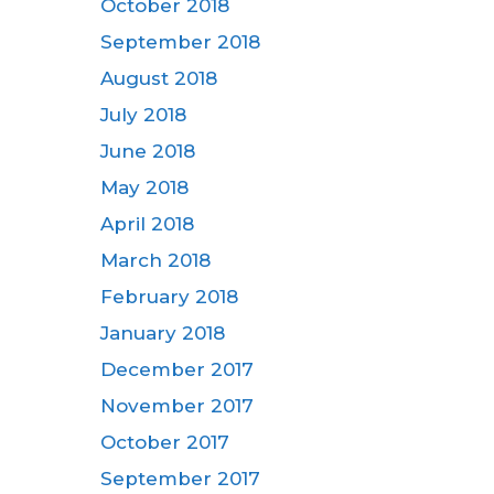
October 2018
September 2018
August 2018
July 2018
June 2018
May 2018
April 2018
March 2018
February 2018
January 2018
December 2017
November 2017
October 2017
September 2017