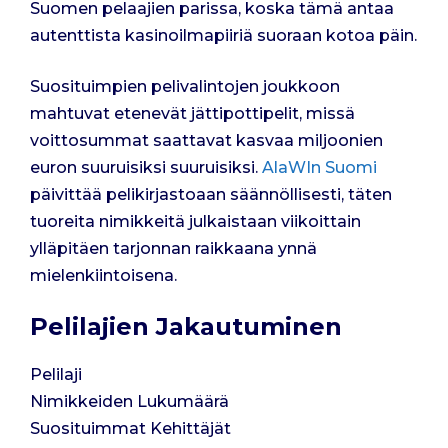
Suomen pelaajien parissa, koska tämä antaa
autenttista kasinoilmapiiriä suoraan kotoa päin.
Suosituimpien pelivalintojen joukkoon
mahtuvat etenevät jättipottipelit, missä
voittosummat saattavat kasvaa miljoonien
euron suuruisiksi suuruisiksi.
AlaWIn Suomi
päivittää pelikirjastoaan säännöllisesti, täten
tuoreita nimikkeitä julkaistaan viikoittain
ylläpitäen tarjonnan raikkaana ynnä
mielenkiintoisena.
Pelilajien Jakautuminen
Pelilaji
Nimikkeiden Lukumäärä
Suosituimmat Kehittäjät