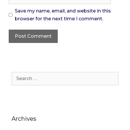
Save my name, email, and website in this
browser for the next time I comment.
Search
for:
Archives