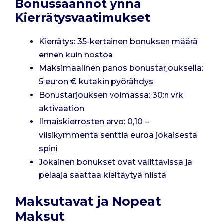
Bonussäännöt ynnä
Kierrätysvaatimukset
Kierrätys: 35-kertainen bonuksen määrä
ennen kuin nostoa
Maksimaalinen panos bonustarjouksella:
5 euron € kutakin pyörähdys
Bonustarjouksen voimassa: 30:n vrk
aktivaation
Ilmaiskierrosten arvo: 0,10 –
viisikymmentä senttiä euroa jokaisesta
spini
Jokainen bonukset ovat valittavissa ja
pelaaja saattaa kieltäytyä niistä
Maksutavat ja Nopeat
Maksut