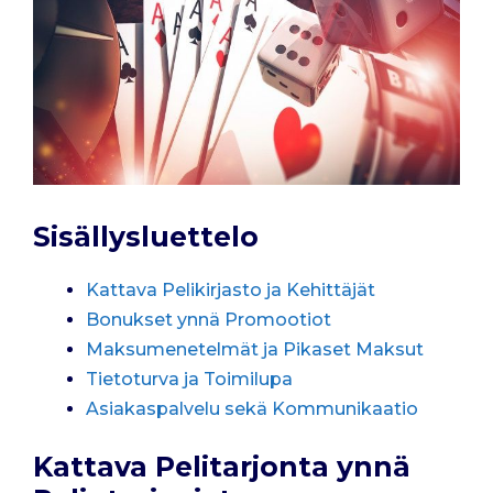
Sisällysluettelo
Kattava Pelikirjasto ja Kehittäjät
Bonukset ynnä Promootiot
Maksumenetelmät ja Pikaset Maksut
Tietoturva ja Toimilupa
Asiakaspalvelu sekä Kommunikaatio
Kattava Pelitarjonta ynnä