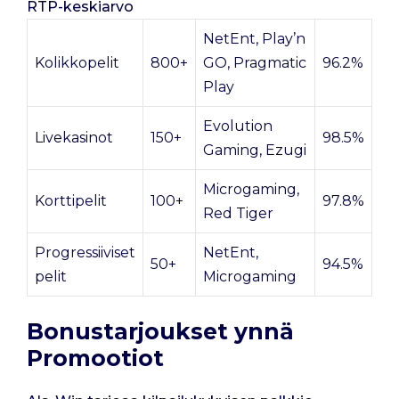
RTP-keskiarvo
NetEnt, Play’n
Kolikkopelit
800+
GO, Pragmatic
96.2%
Play
Evolution
Livekasinot
150+
98.5%
Gaming, Ezugi
Microgaming,
Korttipelit
100+
97.8%
Red Tiger
Progressiiviset
NetEnt,
50+
94.5%
pelit
Microgaming
Bonustarjoukset ynnä
Promootiot