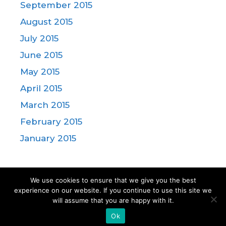
September 2015
August 2015
July 2015
June 2015
May 2015
April 2015
March 2015
February 2015
January 2015
We use cookies to ensure that we give you the best
experience on our website. If you continue to use this site we
will assume that you are happy with it.
© 2026 Leads Detective - Ledyard Digital
Ok