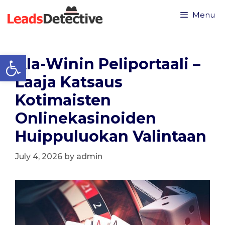
Skip
Menu
to
content
Open toolbar
Ala-Winin Peliportaali –
Laaja Katsaus
Kotimaisten
Onlinekasinoiden
Huippuluokan Valintaan
July 4, 2026
by
admin