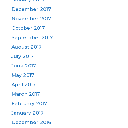
December 2017
November 2017
October 2017
September 2017
August 2017
July 2017
June 2017
May 2017
April 2017
March 2017
February 2017
January 2017
December 2016