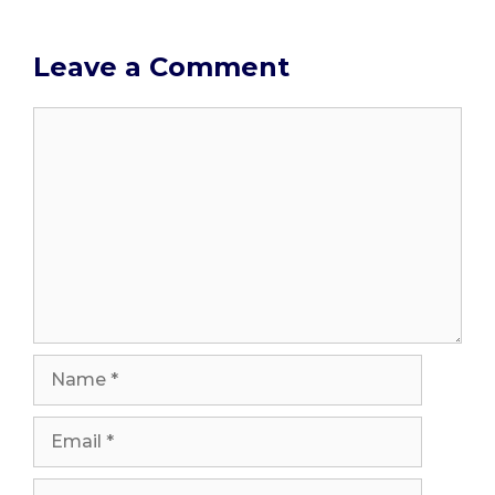
Leave a Comment
Comment
Name
Email
Website