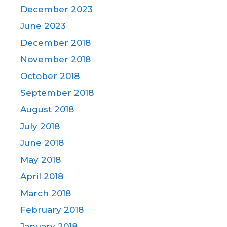
December 2023
June 2023
December 2018
November 2018
October 2018
September 2018
August 2018
July 2018
June 2018
May 2018
April 2018
March 2018
February 2018
January 2018