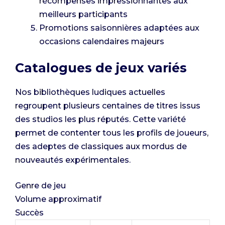
récompenses impressionnantes aux
meilleurs participants
Promotions saisonnières adaptées aux
occasions calendaires majeurs
Catalogues de jeux variés
Nos bibliothèques ludiques actuelles
regroupent plusieurs centaines de titres issus
des studios les plus réputés. Cette variété
permet de contenter tous les profils de joueurs,
des adeptes de classiques aux mordus de
nouveautés expérimentales.
Genre de jeu
Volume approximatif
Succès