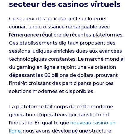
secteur des casinos virtuels
Ce secteur des jeux d’argent sur Internet
connaît une croissance remarquable avec
l’émergence régulière de récentes plateformes.
Ces établissements digitaux proposent des
sessions ludiques enrichies dues aux avancées
technologiques constantes. Le marché mondial
du gaming en ligne a rejoint une valorisation
dépassant les 66 billions de dollars, prouvant
l’intérêt croissant des participants pour ces
solutions modernes et disponibles.
La plateforme fait corps de cette moderne
génération d’opérateurs qui transforment
l’industrie. En qualité que
nouveau casino en
ligne
, nous avons développé une structure