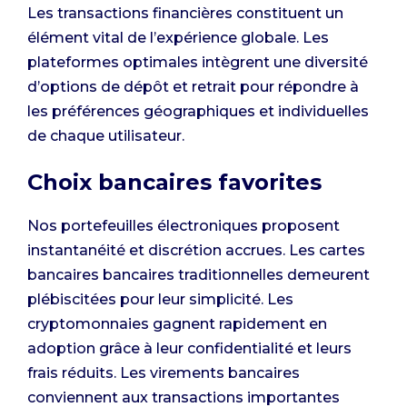
Les transactions financières constituent un
élément vital de l’expérience globale. Les
plateformes optimales intègrent une diversité
d’options de dépôt et retrait pour répondre à
les préférences géographiques et individuelles
de chaque utilisateur.
Choix bancaires favorites
Nos portefeuilles électroniques proposent
instantanéité et discrétion accrues. Les cartes
bancaires bancaires traditionnelles demeurent
plébiscitées pour leur simplicité. Les
cryptomonnaies gagnent rapidement en
adoption grâce à leur confidentialité et leurs
frais réduits. Les virements bancaires
conviennent aux transactions importantes