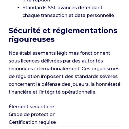
Standards SSL avancés défendant
chaque transaction et data personnelle
Sécurité et réglementations
rigoureuses
Nos établissements légitimes fonctionnent
sous licences délivrées par des autorités
reconnues internationalement. Ces organismes
de régulation imposent des standards sévères
concernant la défense des joueurs, la honnêteté
financière et l’intégrité opérationnelle.
Élément sécuritaire
Grade de protection
Certification requise