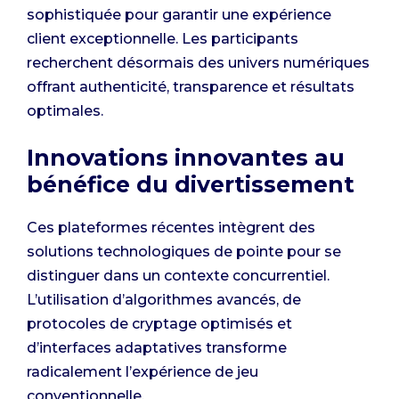
sophistiquée pour garantir une expérience
client exceptionnelle. Les participants
recherchent désormais des univers numériques
offrant authenticité, transparence et résultats
optimales.
Innovations innovantes au
bénéfice du divertissement
Ces plateformes récentes intègrent des
solutions technologiques de pointe pour se
distinguer dans un contexte concurrentiel.
L’utilisation d’algorithmes avancés, de
protocoles de cryptage optimisés et
d’interfaces adaptatives transforme
radicalement l’expérience de jeu
conventionnelle.