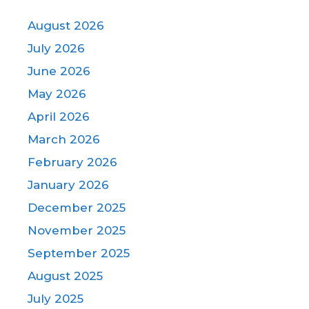
August 2026
July 2026
June 2026
May 2026
April 2026
March 2026
February 2026
January 2026
December 2025
November 2025
September 2025
August 2025
July 2025