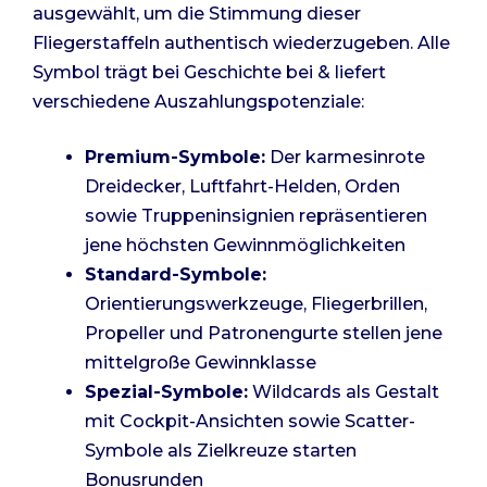
ausgewählt, um die Stimmung dieser
Fliegerstaffeln authentisch wiederzugeben. Alle
Symbol trägt bei Geschichte bei & liefert
verschiedene Auszahlungspotenziale:
Premium-Symbole:
Der karmesinrote
Dreidecker, Luftfahrt-Helden, Orden
sowie Truppeninsignien repräsentieren
jene höchsten Gewinnmöglichkeiten
Standard-Symbole:
Orientierungswerkzeuge, Fliegerbrillen,
Propeller und Patronengurte stellen jene
mittelgroße Gewinnklasse
Spezial-Symbole:
Wildcards als Gestalt
mit Cockpit-Ansichten sowie Scatter-
Symbole als Zielkreuze starten
Bonusrunden