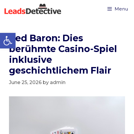
Skip
Menu
to
content
Open toolbar
Red Baron: Dies
berühmte Casino-Spiel
inklusive
geschichtlichem Flair
June 25, 2026
by
admin