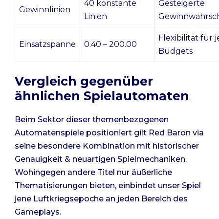
40 konstante
Gesteigerte
Gewinnlinien
Linien
Gewinnwahrsche
Flexibilität für 
Einsatzspanne
0.40 – 200.00
Budgets
Vergleich gegenüber
ähnlichen Spielautomaten
Beim Sektor dieser themenbezogenen
Automatenspiele positioniert gilt Red Baron via
seine besondere Kombination mit historischer
Genauigkeit & neuartigen Spielmechaniken.
Wohingegen andere Titel nur äußerliche
Thematisierungen bieten, einbindet unser Spiel
jene Luftkriegsepoche an jeden Bereich des
Gameplays.