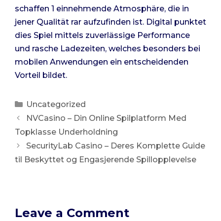
schaffen 1 einnehmende Atmosphäre, die in
jener Qualität rar aufzufinden ist. Digital punktet
dies Spiel mittels zuverlässige Performance
und rasche Ladezeiten, welches besonders bei
mobilen Anwendungen ein entscheidenden
Vorteil bildet.
Categories
Uncategorized
Post
NVCasino – Din Online Spilplatform Med
navigation
Topklasse Underholdning
SecurityLab Casino – Deres Komplette Guide
til Beskyttet og Engasjerende Spillopplevelse
Leave a Comment