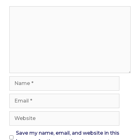
Comment
Name
Email
Website
Save my name, email, and website in this