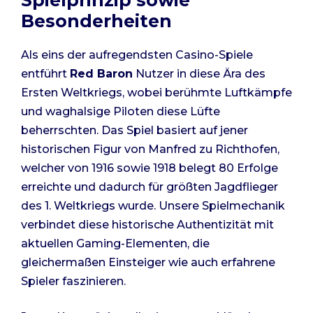
Spielprinzip sowie
Besonderheiten
Als eins der aufregendsten Casino-Spiele
entführt
Red Baron
Nutzer in diese Ära des
Ersten Weltkriegs, wobei berühmte Luftkämpfe
und waghalsige Piloten diese Lüfte
beherrschten. Das Spiel basiert auf jener
historischen Figur von Manfred zu Richthofen,
welcher von 1916 sowie 1918 belegt 80 Erfolge
erreichte und dadurch für größten Jagdflieger
des 1. Weltkriegs wurde. Unsere Spielmechanik
verbindet diese historische Authentizität mit
aktuellen Gaming-Elementen, die
gleichermaßen Einsteiger wie auch erfahrene
Spieler faszinieren.