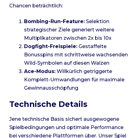
Chancen beträchtlich:
Bombing-Run-Feature:
Selektion
strategischer Ziele generiert weitere
Multiplikatoren zwischen 2x bis 10x
Dogfight-Freispiele:
Gestaffelte
Bonusspins mit schrittweise wachsenden
Wild-Symbolen auf diesen Walzen
Ace-Modus:
Willkürlich getriggerte
Komplett-Umwandlungen für maximale
Gewinnausschöpfung
Technische Details
Jene technische Basis sichert ausgewogene
Spielbedingungen und optimale Performance
bei verschiedene Plattformen über. Unser Spiel