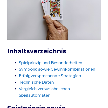
Inhaltsverzeichnis
Spielprinzip und Besonderheiten
Symbolik sowie Gewinnkombinationen
Erfolgversprechende Strategien
Technische Daten
Vergleich versus ähnlichen
Spielautomaten