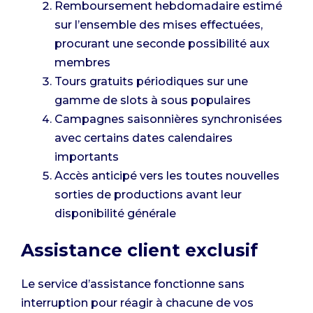
Remboursement hebdomadaire estimé
sur l’ensemble des mises effectuées,
procurant une seconde possibilité aux
membres
Tours gratuits périodiques sur une
gamme de slots à sous populaires
Campagnes saisonnières synchronisées
avec certains dates calendaires
importants
Accès anticipé vers les toutes nouvelles
sorties de productions avant leur
disponibilité générale
Assistance client exclusif
Le service d’assistance fonctionne sans
interruption pour réagir à chacune de vos