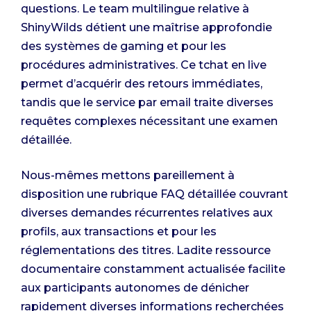
questions. Le team multilingue relative à
ShinyWilds détient une maîtrise approfondie
des systèmes de gaming et pour les
procédures administratives. Ce tchat en live
permet d’acquérir des retours immédiates,
tandis que le service par email traite diverses
requêtes complexes nécessitant une examen
détaillée.
Nous-mêmes mettons pareillement à
disposition une rubrique FAQ détaillée couvrant
diverses demandes récurrentes relatives aux
profils, aux transactions et pour les
réglementations des titres. Ladite ressource
documentaire constamment actualisée facilite
aux participants autonomes de dénicher
rapidement diverses informations recherchées