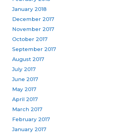
January 2018
December 2017
November 2017
October 2017
September 2017
August 2017
July 2017
June 2017
May 2017
April 2017
March 2017
February 2017
January 2017