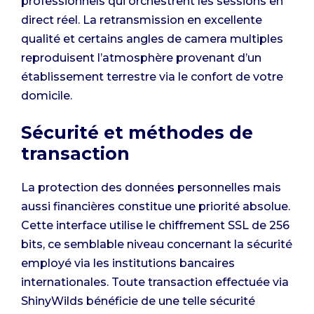
professionnels qui orchestrent les sessions en
direct réel. La retransmission en excellente
qualité et certains angles de camera multiples
reproduisent l’atmosphère provenant d’un
établissement terrestre via le confort de votre
domicile.
Sécurité et méthodes de
transaction
La protection des données personnelles mais
aussi financières constitue une priorité absolue.
Cette interface utilise le chiffrement SSL de 256
bits, ce semblable niveau concernant la sécurité
employé via les institutions bancaires
internationales. Toute transaction effectuée via
ShinyWilds bénéficie de une telle sécurité