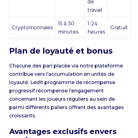
de
travail
15 à 30
1-24
Cryptomonnaies
Gratuit
minutes
heures
Plan de loyauté et bonus
Chacune des pari placée via notre plateforme
contribue vers l’accumulation en unités de
loyauté. Ledit programme de récompense
progressif récompense l’engagement
concernant les joueurs réguliers au sein de
parmi différents paliers offrant des avantages
croissants.
Avantages exclusifs envers