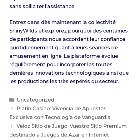
sans solliciter l’assistance.
Entrez dans dès maintenant la collectivité
ShinyWilds et explorez pourquoi des centaines
de participants nous accordent leur confiance
quotidiennement quant à leurs séances de
amusement en ligne. La plateforme évolue
régulièrement pour incorporer les toutes
dernières innovations technologiques ainsi que
les productions les très espérés du secteur.
Categories
Uncategorized
Post
Platin Casino: Vivencia de Apuestas
navigation
Exclusiva con Tecnología de Vanguardia
Veloz Sitio de Juego: Vuestro Sitio Premium
destinado a Juegos de Azar en Internet