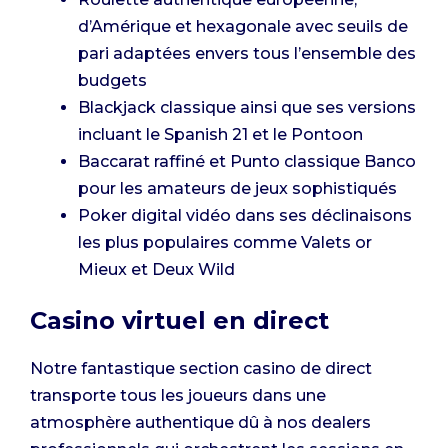
d’Amérique et hexagonale avec seuils de
pari adaptées envers tous l’ensemble des
budgets
Blackjack classique ainsi que ses versions
incluant le Spanish 21 et le Pontoon
Baccarat raffiné et Punto classique Banco
pour les amateurs de jeux sophistiqués
Poker digital vidéo dans ses déclinaisons
les plus populaires comme Valets or
Mieux et Deux Wild
Casino virtuel en direct
Notre fantastique section casino de direct
transporte tous les joueurs dans une
atmosphère authentique dû à nos dealers