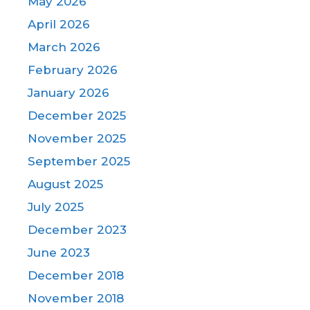
May 2026
April 2026
March 2026
February 2026
January 2026
December 2025
November 2025
September 2025
August 2025
July 2025
December 2023
June 2023
December 2018
November 2018