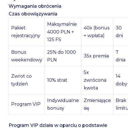
Wymagania obrócenia
Czas obowiązywania
Maksymalnie
Pakiet
40x (bonus
30
4000 PLN +
rejestracyjny
+ wpłata)
dni
125 FS
Bonus
25% do 1000
7
35x premia
weekendowy
PLN
dnia
5x
Zwrot co
14
10% strat
zwrócona
tydzień
doby
kwota
Indywidualne
Zmieniające
Brak
Program VIP
bonusy
się
limit
Program VIP działa w oparciu o podstawie