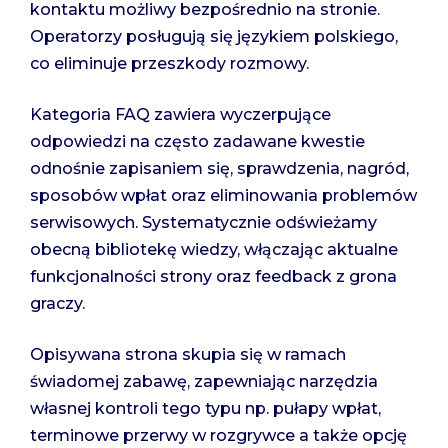
kontaktu możliwy bezpośrednio na stronie.
Operatorzy posługują się językiem polskiego,
co eliminuje przeszkody rozmowy.
Kategoria FAQ zawiera wyczerpujące
odpowiedzi na często zadawane kwestie
odnośnie zapisaniem się, sprawdzenia, nagród,
sposobów wpłat oraz eliminowania problemów
serwisowych. Systematycznie odświeżamy
obecną bibliotekę wiedzy, włączając aktualne
funkcjonalności strony oraz feedback z grona
graczy.
Opisywana strona skupia się w ramach
świadomej zabawę, zapewniając narzędzia
własnej kontroli tego typu np. pułapy wpłat,
terminowe przerwy w rozgrywce a także opcję