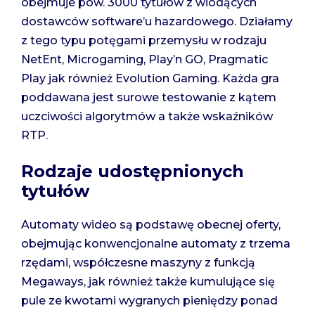
obejmuje pow. 3000 tytułów z wiodących
dostawców software’u hazardowego. Działamy
z tego typu potęgami przemysłu w rodzaju
NetEnt, Microgaming, Play’n GO, Pragmatic
Play jak również Evolution Gaming. Każda gra
poddawana jest surowe testowanie z kątem
uczciwości algorytmów a także wskaźników
RTP.
Rodzaje udostępnionych
tytułów
Automaty wideo są podstawę obecnej oferty,
obejmując konwencjonalne automaty z trzema
rzędami, współczesne maszyny z funkcją
Megaways, jak również także kumulujące się
pule ze kwotami wygranych pieniędzy ponad