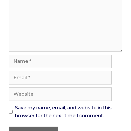
Name
Email
Website
Save my name, email, and website in this
browser for the next time I comment.