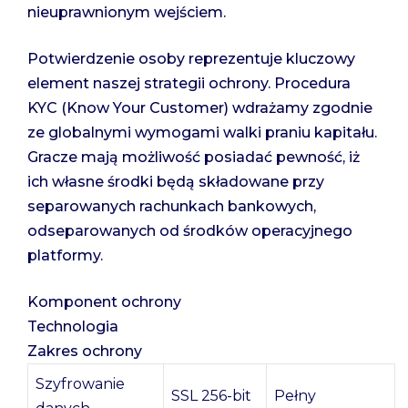
nieuprawnionym wejściem.
Potwierdzenie osoby reprezentuje kluczowy
element naszej strategii ochrony. Procedura
KYC (Know Your Customer) wdrażamy zgodnie
ze globalnymi wymogami walki praniu kapitału.
Gracze mają możliwość posiadać pewność, iż
ich własne środki będą składowane przy
separowanych rachunkach bankowych,
odseparowanych od środków operacyjnego
platformy.
Komponent ochrony
Technologia
Zakres ochrony
Szyfrowanie
SSL 256-bit
Pełny