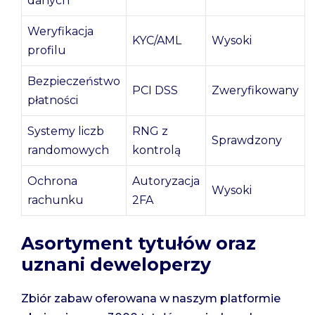
danych
Weryfikacja
KYC/AML
Wysoki
profilu
Bezpieczeństwo
PCI DSS
Zweryfikowany
płatności
Systemy liczb
RNG z
Sprawdzony
randomowych
kontrolą
Ochrona
Autoryzacja
Wysoki
rachunku
2FA
Asortyment tytułów oraz
uznani deweloperzy
Zbiór zabaw oferowana w naszym platformie