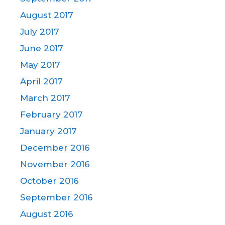
August 2017
July 2017
June 2017
May 2017
April 2017
March 2017
February 2017
January 2017
December 2016
November 2016
October 2016
September 2016
August 2016