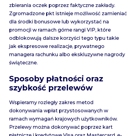
zbierania oczek poprzez faktyczne zakłady.
Zgromadzone pkt istnieje możliwość zamieniać
dla środki bonusowe lub wykorzystać na
promocji w ramach górne rangi VIP, które
odblokowują dalsze korzyści tego typu takie
jak ekspresowe realizacje, prywatnego
managera rachunku albo ekskluzywne nagrody
świąteczne.
Sposoby płatności oraz
szybkość przelewów
Wspieramy rozległy zakres metod
dokonywania wpłat przystosowanych w
ramach wymagań krajowych użytkowników.
Przelewy można dokonywać poprzez kart
płatnicze i kredytowe Visa oraz Mastercard, e-