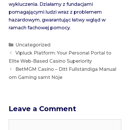
wykluczenia. Działamy z fundacjami
pomagającymi ludzi wraz z problemem
hazardowym, gwarantując łatwy wgląd w
ramach fachowej pomocy.
Categories
Uncategorized
Post
Vipluck Platform: Your Personal Portal to
navigation
Elite Web-Based Casino Superiority
BetMGM Casino – Ditt Fullständiga Manual
om Gaming samt Nöje
Leave a Comment
Comment