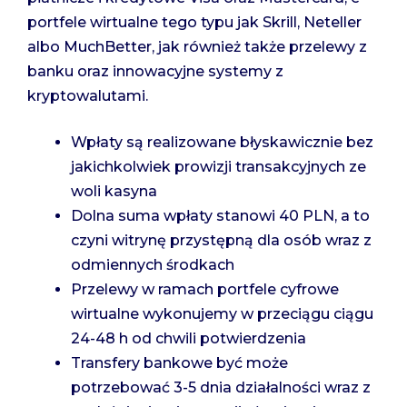
portfele wirtualne tego typu jak Skrill, Neteller
albo MuchBetter, jak również także przelewy z
banku oraz innowacyjne systemy z
kryptowalutami.
Wpłaty są realizowane błyskawicznie bez
jakichkolwiek prowizji transakcyjnych ze
woli kasyna
Dolna suma wpłaty stanowi 40 PLN, a to
czyni witrynę przystępną dla osób wraz z
odmiennych środkach
Przelewy w ramach portfele cyfrowe
wirtualne wykonujemy w przeciągu ciągu
24-48 h od chwili potwierdzenia
Transfery bankowe być może
potrzebować 3-5 dnia działalności wraz z