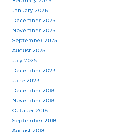
February 2026
January 2026
December 2025
November 2025
September 2025
August 2025
July 2025
December 2023
June 2023
December 2018
November 2018
October 2018
September 2018
August 2018