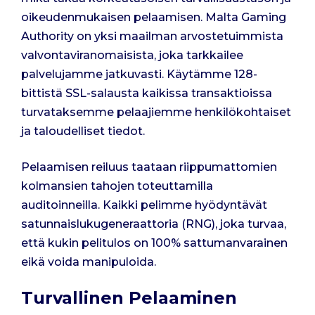
oikeudenmukaisen pelaamisen. Malta Gaming
Authority on yksi maailman arvostetuimmista
valvontaviranomaisista, joka tarkkailee
palvelujamme jatkuvasti. Käytämme 128-
bittistä SSL-salausta kaikissa transaktioissa
turvataksemme pelaajiemme henkilökohtaiset
ja taloudelliset tiedot.
Pelaamisen reiluus taataan riippumattomien
kolmansien tahojen toteuttamilla
auditoinneilla. Kaikki pelimme hyödyntävät
satunnaislukugeneraattoria (RNG), joka turvaa,
että kukin pelitulos on 100% sattumanvarainen
eikä voida manipuloida.
Turvallinen Pelaaminen