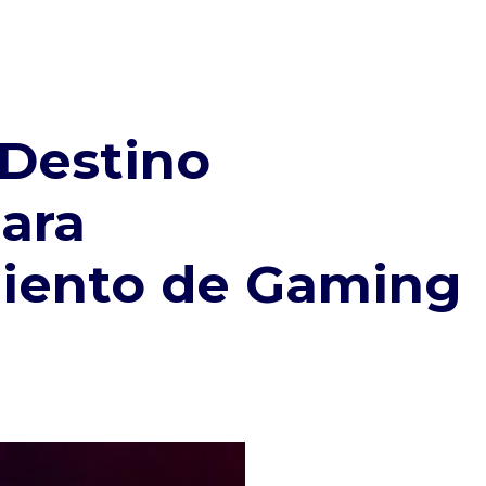
 Destino
para
iento de Gaming