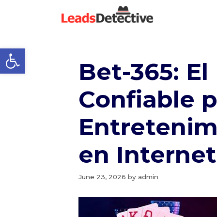
Skip
to
content
Open toolbar
Bet-365: El
Confiable 
Entretenim
en Internet
June 23, 2026
by
admin