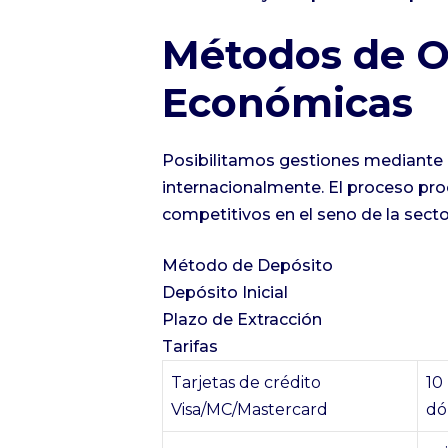
Métodos de O
Económicas
Posibilitamos gestiones mediante
internacionalmente. El proceso pro
competitivos en el seno de la secto
Método de Depósito
Depósito Inicial
Plazo de Extracción
Tarifas
Tarjetas de crédito
10
Visa/MC/Mastercard
dó