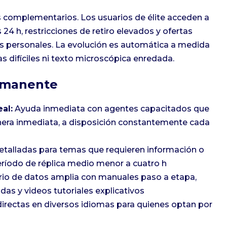
as complementarios. Los usuarios de élite acceden a
4 h, restricciones de retiro elevados y ofertas
s personales. La evolución es automática a medida
as difíciles ni texto microscópica enredada.
rmanente
al:
Ayuda inmediata con agentes capacitados que
era inmediata, a disposición constantemente cada
talladas para temas que requieren información o
eríodo de réplica medio menor a cuatro h
io de datos amplia con manuales paso a etapa,
das y videos tutoriales explicativos
rectas en diversos idiomas para quienes optan por