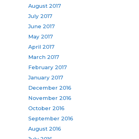
August 2017
July 2017
June 2017
May 2017
April 2017
March 2017
February 2017
January 2017
December 2016
November 2016
October 2016
September 2016
August 2016