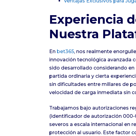
Ventajas Exclusivos para Jug
Experiencia 
Nuestra Plat
En
bet365
, nos realmente enorgull
innovación tecnológica avanzada c
sido desarrollado considerando en 
partida ordinaria y cierta experienc
sin dificultades entre millares de 
velocidad de carga inmediata sin co
Trabajamos bajo autorizaciones re
(identificador de autorización 00
severos a escala internacional en 
protección al usuario. Este factor