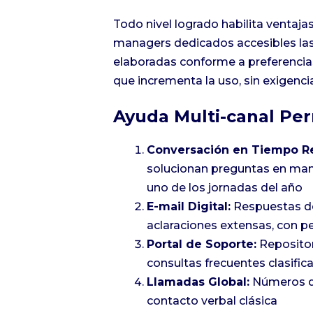
Todo nivel logrado habilita ventaj
managers dedicados accesibles las 2
elaboradas conforme a preferencia
que incrementa la uso, sin exigenci
Ayuda Multi-canal Pe
Conversación en Tiempo Re
solucionan preguntas en man
uno de los jornadas del año
E-mail Digital:
Respuestas de
aclaraciones extensas, con p
Portal de Soporte:
Repositor
consultas frecuentes clasifica
Llamadas Global:
Números di
contacto verbal clásica