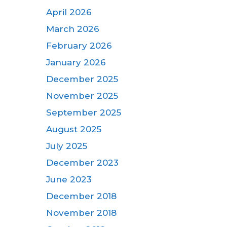
April 2026
March 2026
February 2026
January 2026
December 2025
November 2025
September 2025
August 2025
July 2025
December 2023
June 2023
December 2018
November 2018