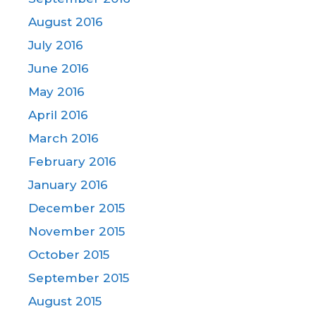
August 2016
July 2016
June 2016
May 2016
April 2016
March 2016
February 2016
January 2016
December 2015
November 2015
October 2015
September 2015
August 2015