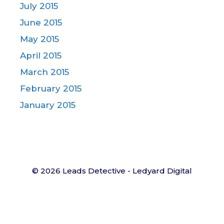
July 2015
June 2015
May 2015
April 2015
March 2015
February 2015
January 2015
© 2026 Leads Detective - Ledyard Digital