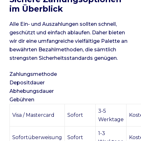
im Überblick
Alle Ein- und Auszahlungen sollten schnell,
geschützt und einfach ablaufen. Daher bieten
wir dir eine umfangreiche vielfältige Palette an
bewährten Bezahlmethoden, die sämtlich
strengsten Sicherheitsstandards genügen.
Zahlungsmethode
Depositdauer
Abhebungsdauer
Gebühren
3-5
Visa / Mastercard
Sofort
Kost
Werktage
1-3
Sofortüberweisung
Sofort
Kost