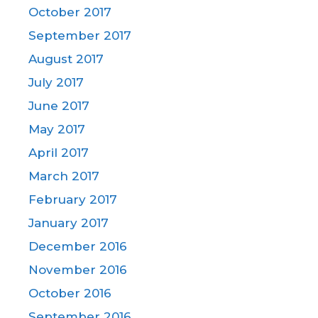
October 2017
September 2017
August 2017
July 2017
June 2017
May 2017
April 2017
March 2017
February 2017
January 2017
December 2016
November 2016
October 2016
September 2016