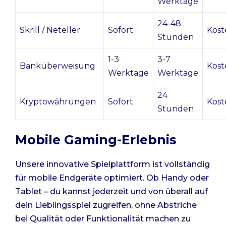
Werktage
24-48
Skrill / Neteller
Sofort
Kost
Stunden
1-3
3-7
Banküberweisung
Kost
Werktage
Werktage
24
Kryptowährungen
Sofort
Kost
Stunden
Mobile Gaming-Erlebnis
Unsere innovative Spielplattform ist vollständig
für mobile Endgeräte optimiert. Ob Handy oder
Tablet – du kannst jederzeit und von überall auf
dein Lieblingsspiel zugreifen, ohne Abstriche
bei Qualität oder Funktionalität machen zu