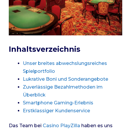
Inhaltsverzeichnis
Unser breites abwechslungsreiches
Spielportfolio
Lukrative Boni und Sonderangebote
Zuverlässige Bezahlmethoden im
Überblick
Smartphone Gaming-Erlebnis
Erstklassiger Kundenservice
Das Team bei
Casino PlayZilla
haben es uns