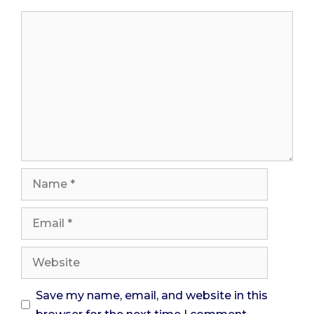
Comment
Name
Email
Website
Save my name, email, and website in this