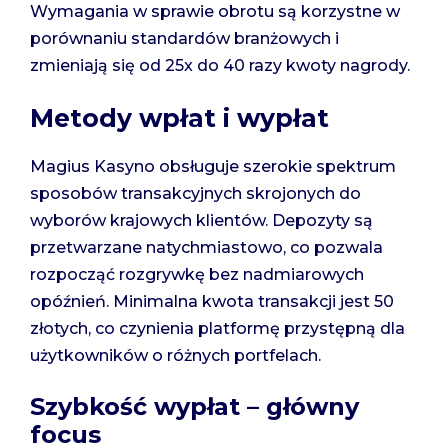
Wymagania w sprawie obrotu są korzystne w
porównaniu standardów branżowych i
zmieniają się od 25x do 40 razy kwoty nagrody.
Metody wpłat i wypłat
Magius Kasyno obsługuje szerokie spektrum
sposobów transakcyjnych skrojonych do
wyborów krajowych klientów. Depozyty są
przetwarzane natychmiastowo, co pozwala
rozpocząć rozgrywkę bez nadmiarowych
opóźnień. Minimalna kwota transakcji jest 50
złotych, co czynienia platformę przystępną dla
użytkowników o różnych portfelach.
Szybkość wypłat – główny
focus