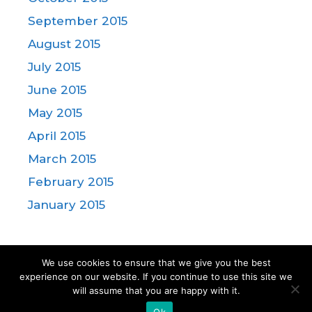
September 2015
August 2015
July 2015
June 2015
May 2015
April 2015
March 2015
February 2015
January 2015
We use cookies to ensure that we give you the best
experience on our website. If you continue to use this site we
will assume that you are happy with it.
© 2026 Leads Detective - Ledyard Digital
Ok