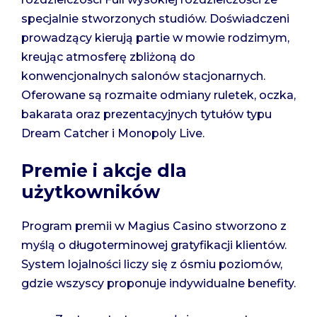
specjalnie stworzonych studiów. Doświadczeni
prowadzący kierują partie w mowie rodzimym,
kreując atmosferę zbliżoną do
konwencjonalnych salonów stacjonarnych.
Oferowane są rozmaite odmiany ruletek, oczka,
bakarata oraz prezentacyjnych tytułów typu
Dream Catcher i Monopoly Live.
Premie i akcje dla
użytkowników
Program premii w Magius Casino stworzono z
myślą o długoterminowej gratyfikacji klientów.
System lojalności liczy się z ósmiu poziomów,
gdzie wszyscy proponuje indywidualne benefity.