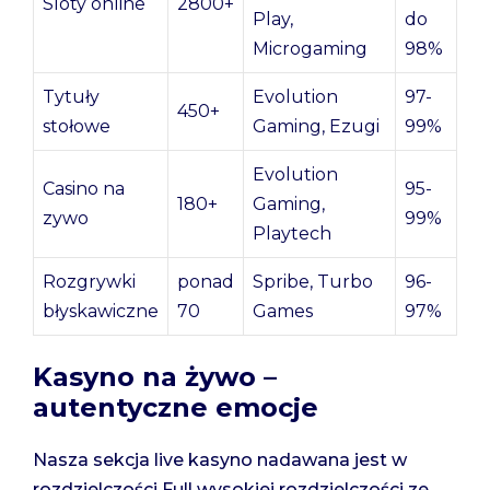
Sloty online
2800+
Play,
do
Microgaming
98%
Tytuły
Evolution
97-
450+
stołowe
Gaming, Ezugi
99%
Evolution
Casino na
95-
180+
Gaming,
zywo
99%
Playtech
Rozgrywki
ponad
Spribe, Turbo
96-
błyskawiczne
70
Games
97%
Kasyno na żywo –
autentyczne emocje
Nasza sekcja live kasyno nadawana jest w
rozdzielczości Full wysokiej rozdzielczości ze