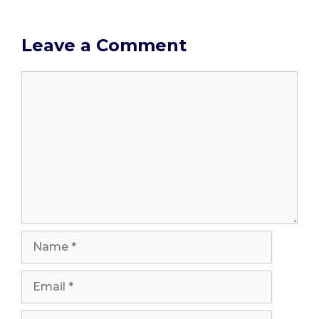
Leave a Comment
Comment
Name
Email