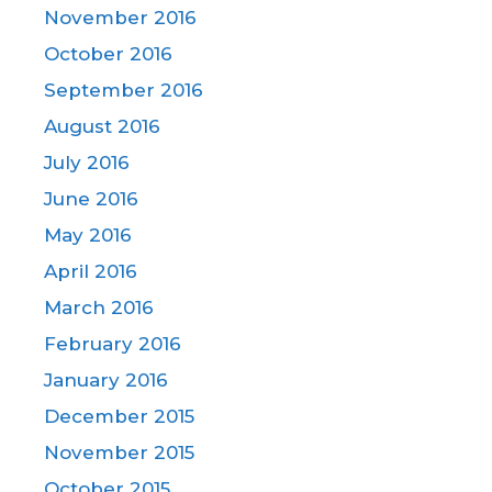
November 2016
October 2016
September 2016
August 2016
July 2016
June 2016
May 2016
April 2016
March 2016
February 2016
January 2016
December 2015
November 2015
October 2015