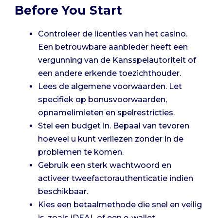
Before You Start
Controleer de licenties van het casino.
Een betrouwbare aanbieder heeft een
vergunning van de Kansspelautoriteit of
een andere erkende toezichthouder.
Lees de algemene voorwaarden. Let
specifiek op bonusvoorwaarden,
opnamelimieten en spelrestricties.
Stel een budget in. Bepaal van tevoren
hoeveel u kunt verliezen zonder in de
problemen te komen.
Gebruik een sterk wachtwoord en
activeer tweefactorauthenticatie indien
beschikbaar.
Kies een betaalmethode die snel en veilig
is, zoals iDEAL of een e-wallet.