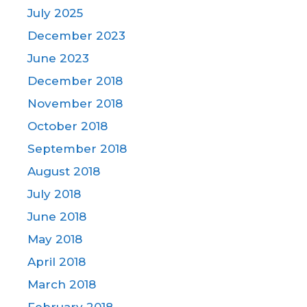
July 2025
December 2023
June 2023
December 2018
November 2018
October 2018
September 2018
August 2018
July 2018
June 2018
May 2018
April 2018
March 2018