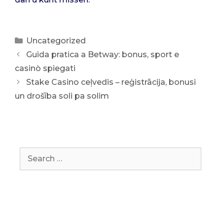
Categories
Uncategorized
Post
Guida pratica a Betway: bonus, sport e
navigation
casinò spiegati
Stake Casino ceļvedis – reģistrācija, bonusi
un drošība soli pa solim
Search
for: