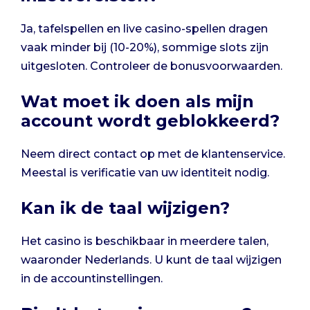
Ja, tafelspellen en live casino-spellen dragen
vaak minder bij (10-20%), sommige slots zijn
uitgesloten. Controleer de bonusvoorwaarden.
Wat moet ik doen als mijn
account wordt geblokkeerd?
Neem direct contact op met de klantenservice.
Meestal is verificatie van uw identiteit nodig.
Kan ik de taal wijzigen?
Het casino is beschikbaar in meerdere talen,
waaronder Nederlands. U kunt de taal wijzigen
in de accountinstellingen.