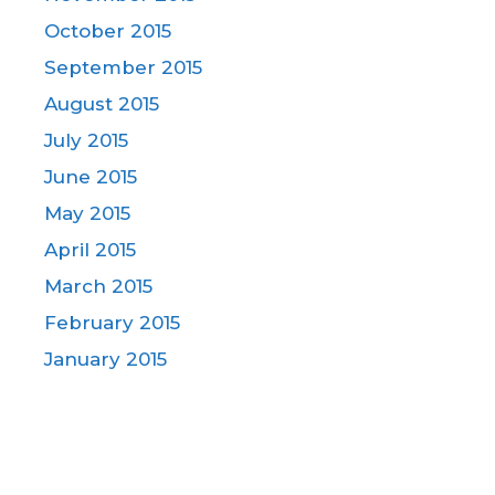
October 2015
September 2015
August 2015
July 2015
June 2015
May 2015
April 2015
March 2015
February 2015
January 2015