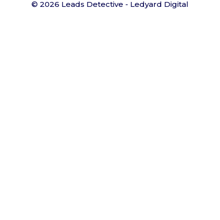
© 2026 Leads Detective - Ledyard Digital