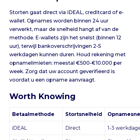
Storten gaat direct via iDEAL, creditcard of e-
wallet. Opnames worden binnen 24 uur
verwerkt, maar de snelheid hangt af van de
methode. E-wallets zijn het snelst (binnen 12
uur), terwijl bankoverschrijvingen 2-5
werkdagen kunnen duren. Houd rekening met
opnamelimieten: meestal €500-€10.000 per
week. Zorg dat uw account geverifieerd is
voordat u een opname aanvraagt.
Worth Knowing
Betaalmethode
Stortsnelheid
Opnamesne
iDEAL
Direct
1-3 werkdag