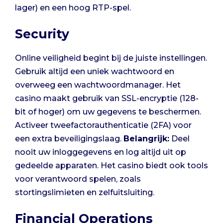
lager) en een hoog RTP-spel.
Security
Online veiligheid begint bij de juiste instellingen.
Gebruik altijd een uniek wachtwoord en
overweeg een wachtwoordmanager. Het
casino maakt gebruik van SSL-encryptie (128-
bit of hoger) om uw gegevens te beschermen.
Activeer tweefactorauthenticatie (2FA) voor
een extra beveiligingslaag.
Belangrijk:
Deel
nooit uw inloggegevens en log altijd uit op
gedeelde apparaten. Het casino biedt ook tools
voor verantwoord spelen, zoals
stortingslimieten en zelfuitsluiting.
Financial Operations