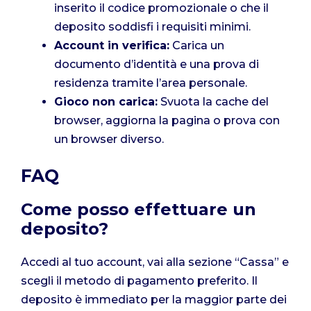
inserito il codice promozionale o che il
deposito soddisfi i requisiti minimi.
Account in verifica:
Carica un
documento d’identità e una prova di
residenza tramite l’area personale.
Gioco non carica:
Svuota la cache del
browser, aggiorna la pagina o prova con
un browser diverso.
FAQ
Come posso effettuare un
deposito?
Accedi al tuo account, vai alla sezione “Cassa” e
scegli il metodo di pagamento preferito. Il
deposito è immediato per la maggior parte dei