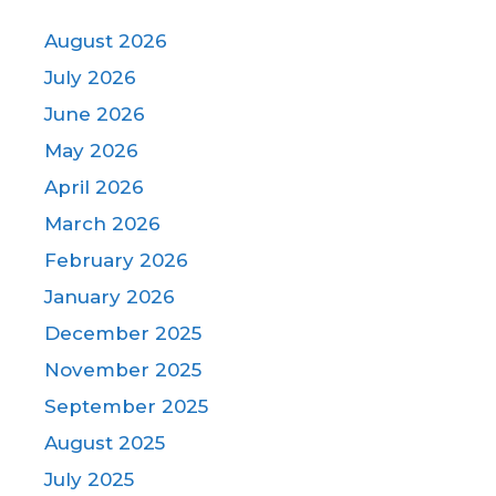
August 2026
July 2026
June 2026
May 2026
April 2026
March 2026
February 2026
January 2026
December 2025
November 2025
September 2025
August 2025
July 2025