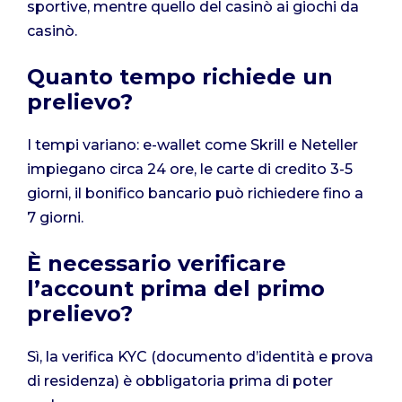
sportive, mentre quello del casinò ai giochi da
casinò.
Quanto tempo richiede un
prelievo?
I tempi variano: e-wallet come Skrill e Neteller
impiegano circa 24 ore, le carte di credito 3-5
giorni, il bonifico bancario può richiedere fino a
7 giorni.
È necessario verificare
l’account prima del primo
prelievo?
Sì, la verifica KYC (documento d’identità e prova
di residenza) è obbligatoria prima di poter