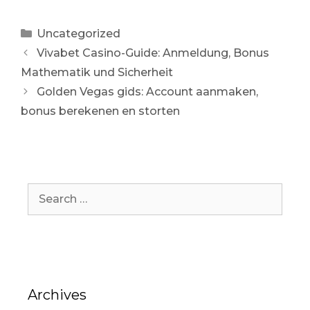
Categories
Uncategorized
Post
Vivabet Casino-Guide: Anmeldung, Bonus
navigation
Mathematik und Sicherheit
Golden Vegas gids: Account aanmaken,
bonus berekenen en storten
Search
for:
Archives