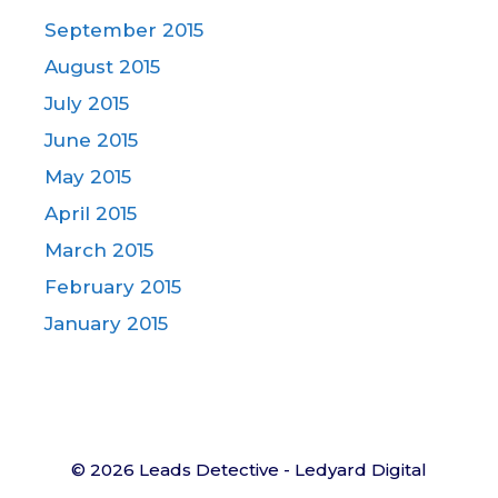
September 2015
August 2015
July 2015
June 2015
May 2015
April 2015
March 2015
February 2015
January 2015
© 2026 Leads Detective - Ledyard Digital