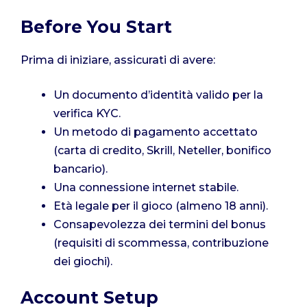
Before You Start
Prima di iniziare, assicurati di avere:
Un documento d’identità valido per la
verifica KYC.
Un metodo di pagamento accettato
(carta di credito, Skrill, Neteller, bonifico
bancario).
Una connessione internet stabile.
Età legale per il gioco (almeno 18 anni).
Consapevolezza dei termini del bonus
(requisiti di scommessa, contribuzione
dei giochi).
Account Setup