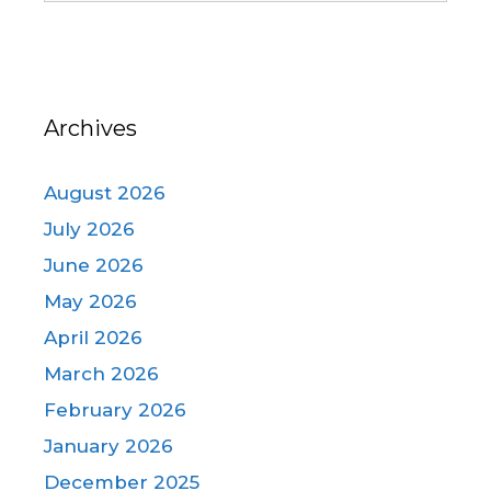
Archives
August 2026
July 2026
June 2026
May 2026
April 2026
March 2026
February 2026
January 2026
December 2025