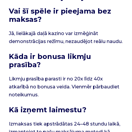
Vai šī spēle ir pieejama bez
maksas?
Jā, lielākajā daļā kazino var izmēģināt
demonstrācijas režīmu, nezaudējot reālu naudu.
Kāda ir bonusa likmju
prasība?
Likmju prasība parasti ir no 20x līdz 40x
atkarībā no bonusa veida. Vienmēr pārbaudiet
noteikumus.
Kā izņemt laimestu?
Izmaksas tiek apstrādātas 24–48 stundu laikā,
izmantojot to pašu maksājuma metodi kā