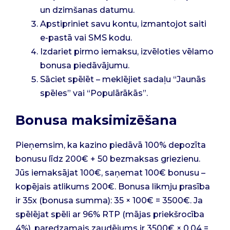
un dzimšanas datumu.
Apstipriniet savu kontu, izmantojot saiti
e-pastā vai SMS kodu.
Izdariet pirmo iemaksu, izvēloties vēlamo
bonusa piedāvājumu.
Sāciet spēlēt – meklējiet sadaļu “Jaunās
spēles” vai “Populārākās”.
Bonusa maksimizēšana
Pieņemsim, ka kazino piedāvā 100% depozīta
bonusu līdz 200€ + 50 bezmaksas griezienu.
Jūs iemaksājat 100€, saņemat 100€ bonusu –
kopējais atlikums 200€. Bonusa likmju prasība
ir 35x (bonusa summa): 35 × 100€ = 3500€. Ja
spēlējat spēli ar 96% RTP (mājas priekšrocība
4%), paredzamais zaudējums ir 3500€ × 0,04 =