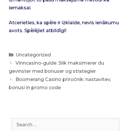
iemaksai.
Atcerieties, ka spēle ir izklaide, nevis ienākumu
avots. Spēlējiet atbildīgi!
Categories
Uncategorized
Post
Vinncasino-guide: Slik maksimerer du
navigation
gevinster med bonuser og strategier
Boomerang Casino priročnik: nastavitev,
bonusi in promo code
Search
for: