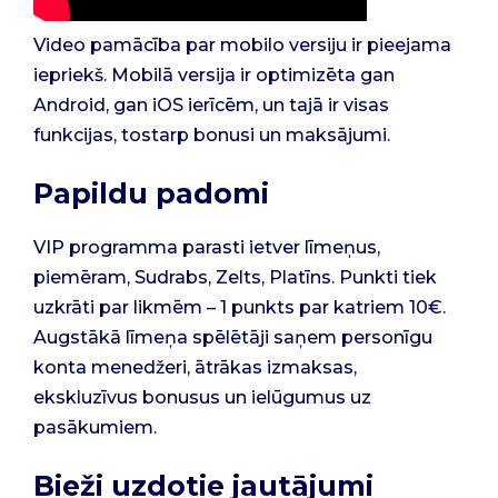
Video pamācība par mobilo versiju ir pieejama
iepriekš. Mobilā versija ir optimizēta gan
Android, gan iOS ierīcēm, un tajā ir visas
funkcijas, tostarp bonusi un maksājumi.
Papildu padomi
VIP programma parasti ietver līmeņus,
piemēram, Sudrabs, Zelts, Platīns. Punkti tiek
uzkrāti par likmēm – 1 punkts par katriem 10€.
Augstākā līmeņa spēlētāji saņem personīgu
konta menedžeri, ātrākas izmaksas,
ekskluzīvus bonusus un ielūgumus uz
pasākumiem.
Bieži uzdotie jautājumi