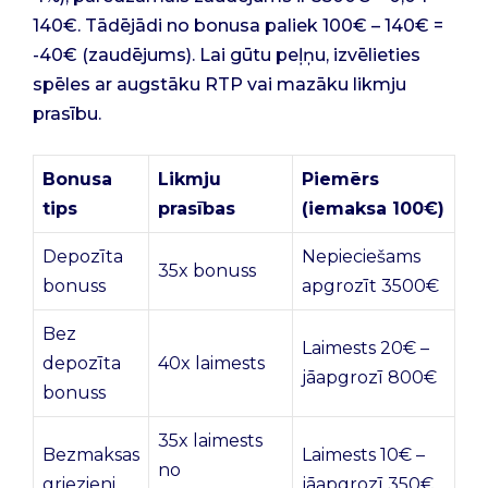
140€. Tādējādi no bonusa paliek 100€ – 140€ =
-40€ (zaudējums). Lai gūtu peļņu, izvēlieties
spēles ar augstāku RTP vai mazāku likmju
prasību.
Bonusa
Likmju
Piemērs
tips
prasības
(iemaksa 100€)
Depozīta
Nepieciešams
35x bonuss
bonuss
apgrozīt 3500€
Bez
Laimests 20€ –
depozīta
40x laimests
jāapgrozī 800€
bonuss
35x laimests
Bezmaksas
Laimests 10€ –
no
griezieni
jāapgrozī 350€