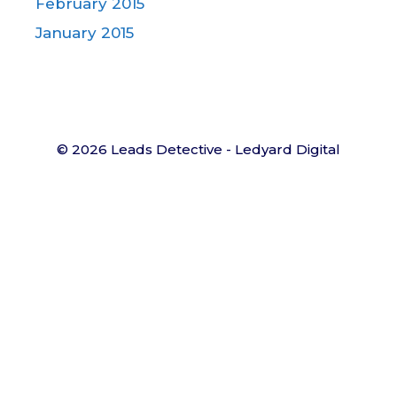
February 2015
January 2015
© 2026 Leads Detective - Ledyard Digital