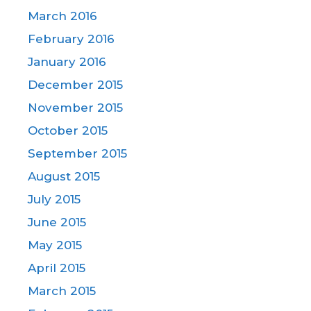
March 2016
February 2016
January 2016
December 2015
November 2015
October 2015
September 2015
August 2015
July 2015
June 2015
May 2015
April 2015
March 2015