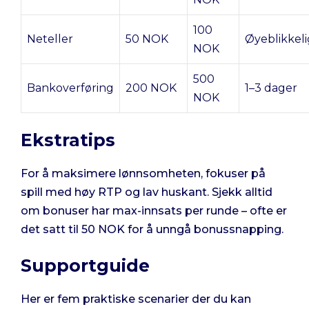
100
Neteller
50 NOK
Øyeblikkeli
NOK
500
Bankoverføring
200 NOK
1–3 dager
NOK
Ekstratips
For å maksimere lønnsomheten, fokuser på
spill med høy RTP og lav huskant. Sjekk alltid
om bonuser har max-innsats per runde – ofte er
det satt til 50 NOK for å unngå bonussnapping.
Supportguide
Her er fem praktiske scenarier der du kan