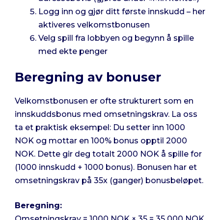
Logg inn og gjør ditt første innskudd – her
aktiveres velkomstbonusen
Velg spill fra lobbyen og begynn å spille
med ekte penger
Beregning av bonuser
Velkomstbonusen er ofte strukturert som en
innskuddsbonus med omsetningskrav. La oss
ta et praktisk eksempel: Du setter inn 1000
NOK og mottar en 100% bonus opptil 2000
NOK. Dette gir deg totalt 2000 NOK å spille for
(1000 innskudd + 1000 bonus). Bonusen har et
omsetningskrav på 35x (ganger) bonusbeløpet.
Beregning:
Omsetningskrav = 1000 NOK × 35 = 35 000 NOK