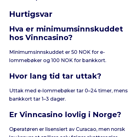
Hurtigsvar
Hva er minimumsinnskuddet
hos Vinncasino?
Minimumsinnskuddet er 50 NOK for e-
lommebøker og 100 NOK for bankkort.
Hvor lang tid tar uttak?
Uttak med e-lommebøker tar 0–24 timer, mens
bankkort tar 1–3 dager.
Er Vinncasino lovlig i Norge?
Operatøren er lisensiert av Curacao, men norsk