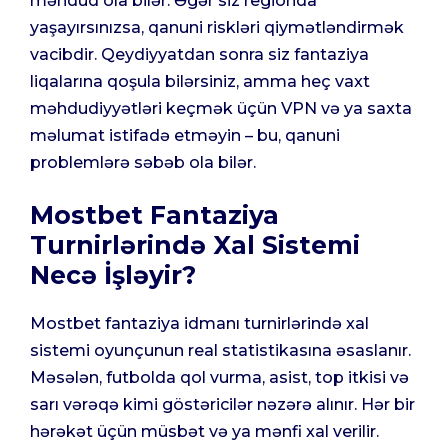
məhdud ola bilər. Əgər siz regionda
yaşayırsınızsa, qanuni riskləri qiymətləndirmək
vacibdir. Qeydiyyatdan sonra siz fantaziya
liqalarına qoşula bilərsiniz, amma heç vaxt
məhdudiyyətləri keçmək üçün VPN və ya saxta
məlumat istifadə etməyin – bu, qanuni
problemlərə səbəb ola bilər.
Mostbet Fantaziya
Turnirlərində Xal Sistemi
Necə İşləyir?
Mostbet fantaziya idmanı turnirlərində xal
sistemi oyunçunun real statistikasına əsaslanır.
Məsələn, futbolda qol vurma, asist, top itkisi və
sarı vərəqə kimi göstəricilər nəzərə alınır. Hər bir
hərəkət üçün müsbət və ya mənfi xal verilir.