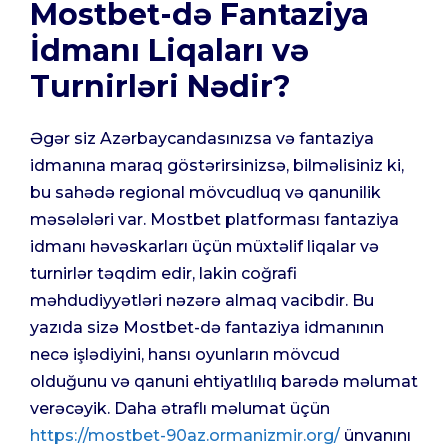
Mostbet-də Fantaziya
İdmanı Liqaları və
Turnirləri Nədir?
Əgər siz Azərbaycandasınızsa və fantaziya
idmanına maraq göstərirsinizsə, bilməlisiniz ki,
bu sahədə regional mövcudluq və qanunilik
məsələləri var. Mostbet platforması fantaziya
idmanı həvəskarları üçün müxtəlif liqalar və
turnirlər təqdim edir, lakin coğrafi
məhdudiyyətləri nəzərə almaq vacibdir. Bu
yazıda sizə Mostbet-də fantaziya idmanının
necə işlədiyini, hansı oyunların mövcud
olduğunu və qanuni ehtiyatlılıq barədə məlumat
verəcəyik. Daha ətraflı məlumat üçün
https://mostbet-90az.ormanizmir.org/
ünvanını