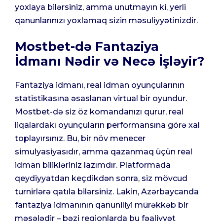
yoxlaya bilərsiniz, amma unutmayın ki, yerli
qanunlarınızı yoxlamaq sizin məsuliyyətinizdir.
Mostbet-də Fantaziya
İdmanı Nədir və Necə İşləyir?
Fantaziya idmanı, real idman oyunçularının
statistikasına əsaslanan virtual bir oyundur.
Mostbet-də siz öz komandanızı qurur, real
liqalardakı oyunçuların performansına görə xal
toplayırsınız. Bu, bir növ menecer
simulyasiyasıdır, amma qazanmaq üçün real
idman bilikləriniz lazımdır. Platformada
qeydiyyatdan keçdikdən sonra, siz mövcud
turnirlərə qatıla bilərsiniz. Lakin, Azərbaycanda
fantaziya idmanının qanuniliyi mürəkkəb bir
məsələdir – bəzi regionlarda bu fəaliyyət