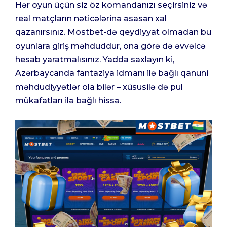
Hər oyun üçün siz öz komandanızı seçirsiniz və
real matçların nəticələrinə əsasən xal
qazanırsınız. Mostbet-də qeydiyyat olmadan bu
oyunlara giriş məhduddur, ona görə də əvvəlcə
hesab yaratmalısınız. Yadda saxlayın ki,
Azərbaycanda fantaziya idmanı ilə bağlı qanuni
məhdudiyyətlər ola bilər – xüsusilə də pul
mükafatları ilə bağlı hissə.