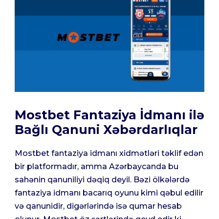
Mostbet Fantaziya İdmanı ilə
Bağlı Qanuni Xəbərdarlıqlar
Mostbet fantaziya idmanı xidmətləri təklif edən
bir platformadır, amma Azərbaycanda bu
sahənin qanuniliyi dəqiq deyil. Bəzi ölkələrdə
fantaziya idmanı bacarıq oyunu kimi qəbul edilir
və qanunidir, digərlərində isə qumar hesab