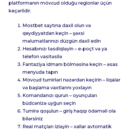
platformanın mövcud olduğu regionlar üçün
keçərlidir.
Mostbet saytına daxil olun və
qeydiyyatdan keçin – şəxsi
məlumatlarınızı düzgün daxil edin
Hesabınızı təsdiqləyin – e-poçt və ya
telefon vasitəsilə
Fantaziya idmanı bölməsinə keçin – əsas
menyuda tapın
Mövcud turnirləri nəzərdən keçirin – liqalar
və başlama vaxtlarını yoxlayın
Komandanızı qurun – oyunçuları
büdcənizə uyğun seçin
Turnirə qoşulun – giriş haqqı ödəməli ola
bilərsiniz
Real matçları izləyin – xallar avtomatik