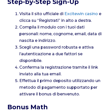
Step-by-Step Sign-Up
Visita il sito ufficiale di
Excitewin casino
e
clicca su “Registrati” in alto a destra.
Compila il modulo con i tuoi dati
personali: nome, cognome, email, data di
nascita e indirizzo.
Scegli una password robusta e attiva
l’autenticazione a due fattori se
disponibile.
Conferma la registrazione tramite il link
inviato alla tua email.
Effettua il primo deposito utilizzando un
metodo di pagamento supportato per
attivare il bonus di benvenuto.
Bonus Math