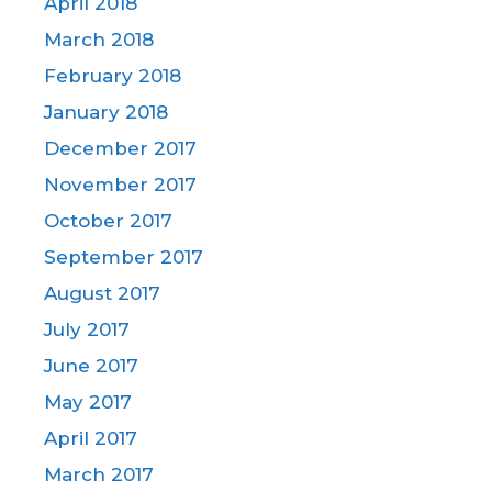
April 2018
March 2018
February 2018
January 2018
December 2017
November 2017
October 2017
September 2017
August 2017
July 2017
June 2017
May 2017
April 2017
March 2017