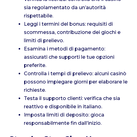
sia regolamentato da un’autorità
rispettabile.
Leggi i termini del bonus: requisiti di
scommessa, contribuzione dei giochi e
limiti di prelievo.
Esamina i metodi di pagamento:
assicurati che supporti le tue opzioni
preferite.
Controlla i tempi di prelievo: alcuni casinò
possono impiegare giorni per elaborare le
richieste.
Testa il supporto clienti: verifica che sia
reattivo e disponibile in italiano.
Imposta limiti di deposito: gioca
responsabilmente fin dall’inizio.