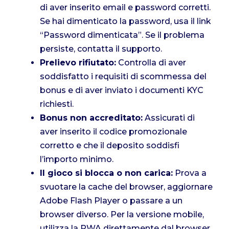
di aver inserito email e password corretti.
Se hai dimenticato la password, usa il link
“Password dimenticata”. Se il problema
persiste, contatta il supporto.
Prelievo rifiutato:
Controlla di aver
soddisfatto i requisiti di scommessa del
bonus e di aver inviato i documenti KYC
richiesti.
Bonus non accreditato:
Assicurati di
aver inserito il codice promozionale
corretto e che il deposito soddisfi
l’importo minimo.
Il gioco si blocca o non carica:
Prova a
svuotare la cache del browser, aggiornare
Adobe Flash Player o passare a un
browser diverso. Per la versione mobile,
utilizza la PWA direttamente dal browser.