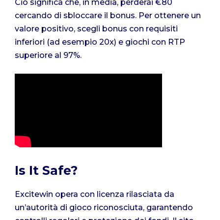
Ciò significa che, in media, perderai €80
cercando di sbloccare il bonus. Per ottenere un
valore positivo, scegli bonus con requisiti
inferiori (ad esempio 20x) e giochi con RTP
superiore al 97%.
Is It Safe?
Excitewin opera con licenza rilasciata da
un’autorità di gioco riconosciuta, garantendo