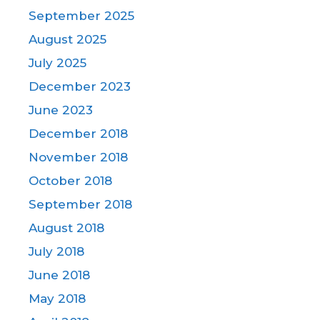
September 2025
August 2025
July 2025
December 2023
June 2023
December 2018
November 2018
October 2018
September 2018
August 2018
July 2018
June 2018
May 2018