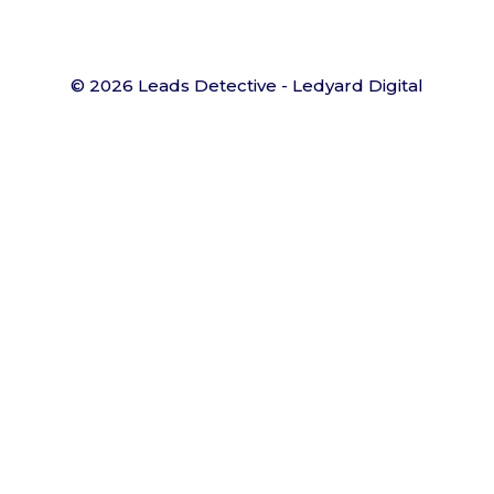
© 2026 Leads Detective - Ledyard Digital