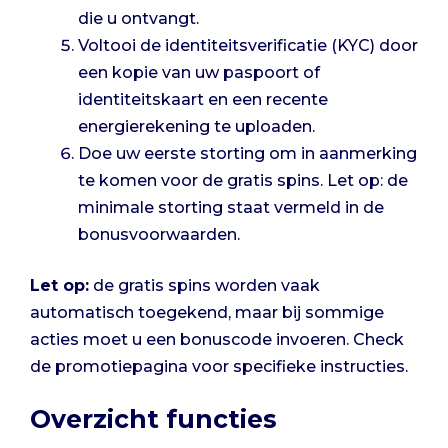
die u ontvangt.
Voltooi de identiteitsverificatie (KYC) door
een kopie van uw paspoort of
identiteitskaart en een recente
energierekening te uploaden.
Doe uw eerste storting om in aanmerking
te komen voor de gratis spins. Let op: de
minimale storting staat vermeld in de
bonusvoorwaarden.
Let op:
de gratis spins worden vaak
automatisch toegekend, maar bij sommige
acties moet u een bonuscode invoeren. Check
de promotiepagina voor specifieke instructies.
Overzicht functies