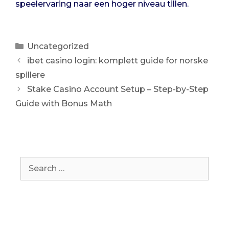
speelervaring naar een hoger niveau tillen.
Categories
Uncategorized
Post
ibet casino login: komplett guide for norske
navigation
spillere
Stake Casino Account Setup – Step-by-Step
Guide with Bonus Math
Search
for: