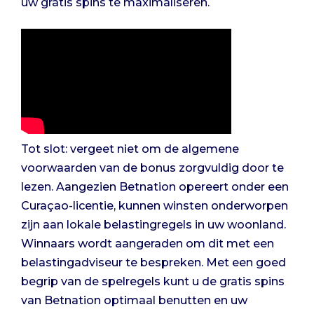
uw gratis spins te maximaliseren.
Tot slot: vergeet niet om de algemene
voorwaarden van de bonus zorgvuldig door te
lezen. Aangezien Betnation opereert onder een
Curaçao-licentie, kunnen winsten onderworpen
zijn aan lokale belastingregels in uw woonland.
Winnaars wordt aangeraden om dit met een
belastingadviseur te bespreken. Met een goed
begrip van de spelregels kunt u de gratis spins
van Betnation optimaal benutten en uw