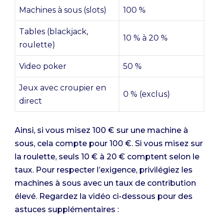
Machines à sous (slots)
100 %
Tables (blackjack,
10 % à 20 %
roulette)
Video poker
50 %
Jeux avec croupier en
0 % (exclus)
direct
Ainsi, si vous misez 100 € sur une machine à
sous, cela compte pour 100 €. Si vous misez sur
la roulette, seuls 10 € à 20 € comptent selon le
taux. Pour respecter l’exigence, privilégiez les
machines à sous avec un taux de contribution
élevé. Regardez la vidéo ci-dessous pour des
astuces supplémentaires :