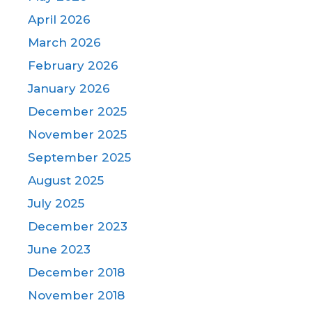
April 2026
March 2026
February 2026
January 2026
December 2025
November 2025
September 2025
August 2025
July 2025
December 2023
June 2023
December 2018
November 2018