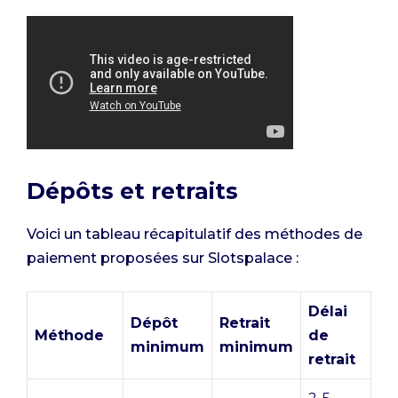
Dépôts et retraits
Voici un tableau récapitulatif des méthodes de
paiement proposées sur Slotspalace :
Délai
Dépôt
Retrait
Méthode
de
minimum
minimum
retrait