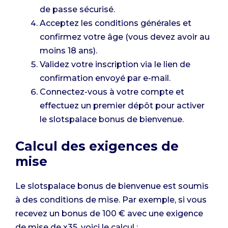
de passe sécurisé.
Acceptez les conditions générales et
confirmez votre âge (vous devez avoir au
moins 18 ans).
Validez votre inscription via le lien de
confirmation envoyé par e-mail.
Connectez-vous à votre compte et
effectuez un premier dépôt pour activer
le slotspalace bonus de bienvenue.
Calcul des exigences de
mise
Le slotspalace bonus de bienvenue est soumis
à des conditions de mise. Par exemple, si vous
recevez un bonus de 100 € avec une exigence
de mise de x35, voici le calcul :