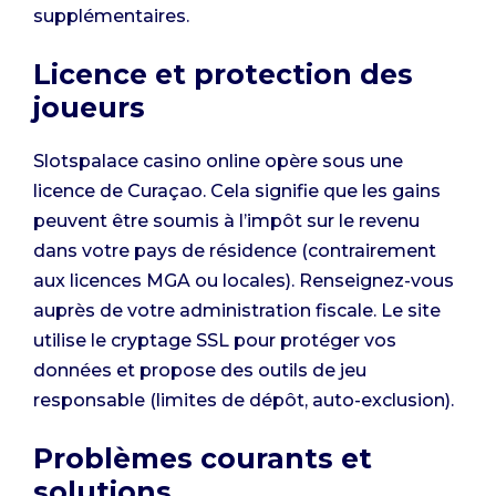
supplémentaires.
Licence et protection des
joueurs
Slotspalace casino online opère sous une
licence de Curaçao. Cela signifie que les gains
peuvent être soumis à l’impôt sur le revenu
dans votre pays de résidence (contrairement
aux licences MGA ou locales). Renseignez-vous
auprès de votre administration fiscale. Le site
utilise le cryptage SSL pour protéger vos
données et propose des outils de jeu
responsable (limites de dépôt, auto-exclusion).
Problèmes courants et
solutions