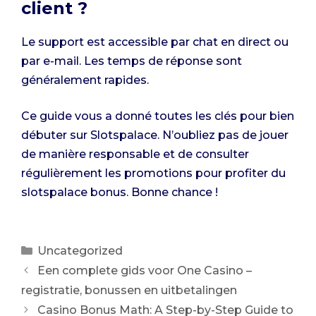
client ?
Le support est accessible par chat en direct ou
par e-mail. Les temps de réponse sont
généralement rapides.
Ce guide vous a donné toutes les clés pour bien
débuter sur Slotspalace. N’oubliez pas de jouer
de manière responsable et de consulter
régulièrement les promotions pour profiter du
slotspalace bonus. Bonne chance !
Categories
Uncategorized
Post
Een complete gids voor One Casino –
navigation
registratie, bonussen en uitbetalingen
Casino Bonus Math: A Step-by-Step Guide to