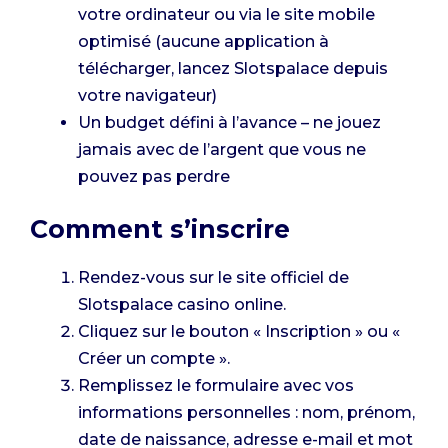
votre ordinateur ou via le site mobile
optimisé (aucune application à
télécharger, lancez Slotspalace depuis
votre navigateur)
Un budget défini à l’avance – ne jouez
jamais avec de l’argent que vous ne
pouvez pas perdre
Comment s’inscrire
Rendez-vous sur le site officiel de
Slotspalace casino online.
Cliquez sur le bouton « Inscription » ou «
Créer un compte ».
Remplissez le formulaire avec vos
informations personnelles : nom, prénom,
date de naissance, adresse e-mail et mot