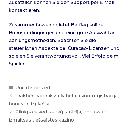
Zusätzlich können Sie den Support per E‑Mail
kontaktieren.
Zusammenfassend bietet Betflag solide
Bonusbedingungen und eine gute Auswahl an
Zahlungsmethoden. Beachten Sie die
steuerlichen Aspekte bei Curacao-Lizenzen und
spielen Sie verantwortungsvoll. Viel Erfolg beim
Spielen!
Categories
Uncategorized
Post
Praktični vodnik za Ivibet casino: registracija,
navigation
bonusi in izplačila
Pilnīgs ceļvedis – reģistrācija, bonuss un
izmaksas tiešsaistes kazino