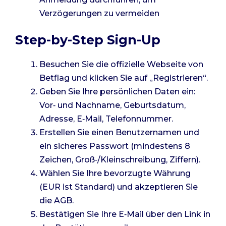
Verzögerungen zu vermeiden
Step-by-Step Sign-Up
Besuchen Sie die offizielle Webseite von
Betflag und klicken Sie auf „Registrieren“.
Geben Sie Ihre persönlichen Daten ein:
Vor‑ und Nachname, Geburtsdatum,
Adresse, E‑Mail, Telefonnummer.
Erstellen Sie einen Benutzernamen und
ein sicheres Passwort (mindestens 8
Zeichen, Groß‑/Kleinschreibung, Ziffern).
Wählen Sie Ihre bevorzugte Währung
(EUR ist Standard) und akzeptieren Sie
die AGB.
Bestätigen Sie Ihre E‑Mail über den Link in