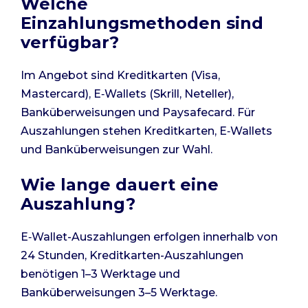
Welche
Einzahlungsmethoden sind
verfügbar?
Im Angebot sind Kreditkarten (Visa,
Mastercard), E‑Wallets (Skrill, Neteller),
Banküberweisungen und Paysafecard. Für
Auszahlungen stehen Kreditkarten, E‑Wallets
und Banküberweisungen zur Wahl.
Wie lange dauert eine
Auszahlung?
E‑Wallet-Auszahlungen erfolgen innerhalb von
24 Stunden, Kreditkarten-Auszahlungen
benötigen 1–3 Werktage und
Banküberweisungen 3–5 Werktage.