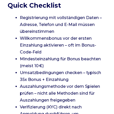
Quick Checklist
Registrierung mit vollständigen Daten –
Adresse, Telefon und E-Mail müssen
übereinstimmen
Willkommensbonus vor der ersten
Einzahlung aktivieren – oft im Bonus-
Code-Feld
Mindesteinzahlung für Bonus beachten
(meist 10 €)
Umsatzbedingungen checken – typisch
35x Bonus + Einzahlung
Auszahlungsmethode vor dem Spielen
prüfen – nicht alle Methoden sind für
Auszahlungen freigegeben
Verifizierung (KYC) direkt nach
Anmeldung durchführen, um