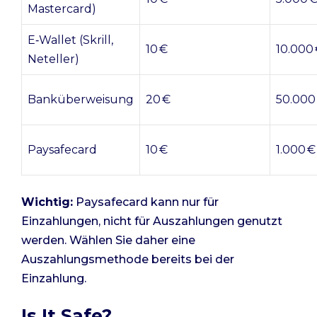
Mastercard)
E‑Wallet (Skrill,
10 €
10.000
Neteller)
Banküberweisung
20 €
50.000
Paysafecard
10 €
1.000 €
Wichtig:
Paysafecard kann nur für
Einzahlungen, nicht für Auszahlungen genutzt
werden. Wählen Sie daher eine
Auszahlungsmethode bereits bei der
Einzahlung.
Is It Safe?