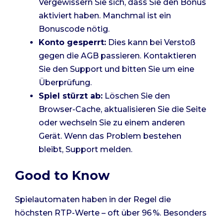
Vergewissern Sie sich, dass Sie den Bonus
aktiviert haben. Manchmal ist ein
Bonuscode nötig.
Konto gesperrt:
Dies kann bei Verstoß
gegen die AGB passieren. Kontaktieren
Sie den Support und bitten Sie um eine
Überprüfung.
Spiel stürzt ab:
Löschen Sie den
Browser-Cache, aktualisieren Sie die Seite
oder wechseln Sie zu einem anderen
Gerät. Wenn das Problem bestehen
bleibt, Support melden.
Good to Know
Spielautomaten haben in der Regel die
höchsten RTP-Werte – oft über 96 %. Besonders