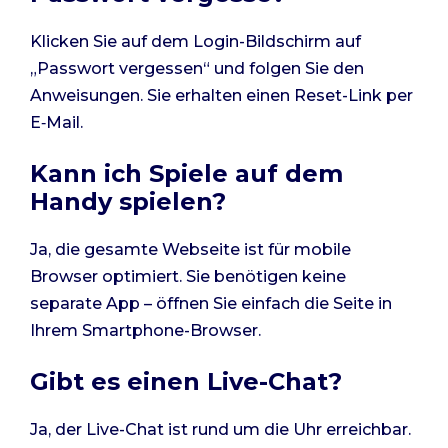
Klicken Sie auf dem Login-Bildschirm auf
„Passwort vergessen“ und folgen Sie den
Anweisungen. Sie erhalten einen Reset-Link per
E‑Mail.
Kann ich Spiele auf dem
Handy spielen?
Ja, die gesamte Webseite ist für mobile
Browser optimiert. Sie benötigen keine
separate App – öffnen Sie einfach die Seite in
Ihrem Smartphone-Browser.
Gibt es einen Live-Chat?
Ja, der Live-Chat ist rund um die Uhr erreichbar.