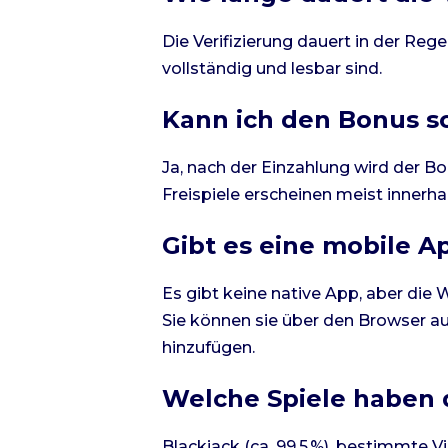
Die Verifizierung dauert in der Reg
vollständig und lesbar sind.
Kann ich den Bonus s
Ja, nach der Einzahlung wird der 
Freispiele erscheinen meist innerh
Gibt es eine mobile A
Es gibt keine native App, aber die
Sie können sie über den Browser a
hinzufügen.
Welche Spiele haben
Blackjack (ca. 99,5 %), bestimmte V