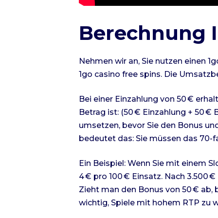
Berechnung I
Nehmen wir an, Sie nutzen einen 1g
1go casino free spins. Die Umsatzb
Bei einer Einzahlung von 50 € erhal
Betrag ist: (50 € Einzahlung + 50 € 
umsetzen, bevor Sie den Bonus und 
bedeutet das: Sie müssen das 70-f
Ein Beispiel: Wenn Sie mit einem Sl
4 € pro 100 € Einsatz. Nach 3.500 €
Zieht man den Bonus von 50 € ab, bl
wichtig, Spiele mit hohem RTP zu w