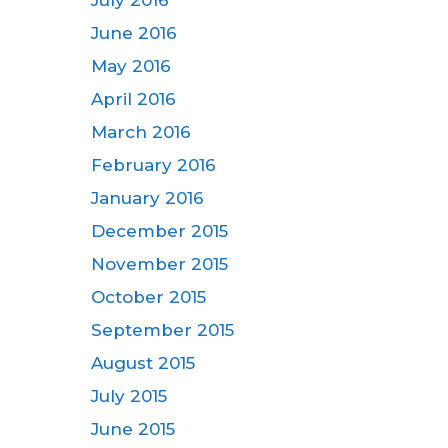
July 2016
June 2016
May 2016
April 2016
March 2016
February 2016
January 2016
December 2015
November 2015
October 2015
September 2015
August 2015
July 2015
June 2015