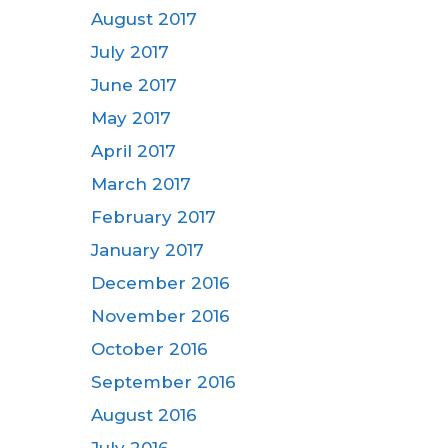
August 2017
July 2017
June 2017
May 2017
April 2017
March 2017
February 2017
January 2017
December 2016
November 2016
October 2016
September 2016
August 2016