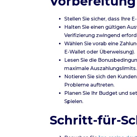
Vorbereitung
Stellen Sie sicher, dass Ihre 
Halten Sie einen gültigen Au
Verifizierung zwingend erforder
Wählen Sie vorab eine Zahlun
E-Wallet oder Überweisung).
Lesen Sie die Bonusbedingu
maximale Auszahlungslimits.
Notieren Sie sich den Kundens
Probleme auftreten.
Planen Sie Ihr Budget und set
Spielen.
Schritt-für-S