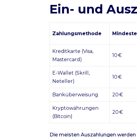
Ein- und Aus
Zahlungsmethode
Mindeste
Kreditkarte (Visa,
10 €
Mastercard)
E-Wallet (Skrill,
10 €
Neteller)
Banküberweisung
20 €
Kryptowährungen
20 €
(Bitcoin)
Die meisten Auszahlungen werden i