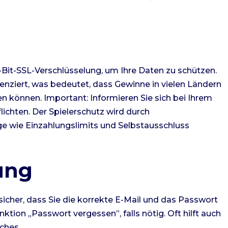
Bit-SSL-Verschlüsselung, um Ihre Daten zu schützen.
izenziert, was bedeutet, dass Gewinne in vielen Ländern
n können. Important: Informieren Sie sich bei Ihrem
lichten. Der Spielerschutz wird durch
e wie Einzahlungslimits und Selbstausschluss
ung
 sicher, dass Sie die korrekte E-Mail und das Passwort
ktion „Passwort vergessen”, falls nötig. Oft hilft auch
ches.