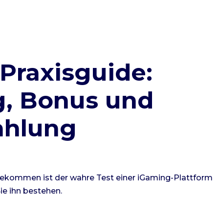
Praxisguide:
, Bonus und
ahlung
ubekommen ist der wahre Test einer iGaming-Plattform
Sie ihn bestehen.