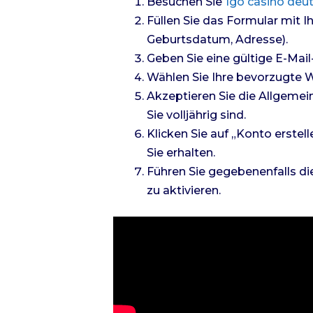
Besuchen Sie
1go casino deu
Füllen Sie das Formular mit 
Geburtsdatum, Adresse).
Geben Sie eine gültige E-Mail
Wählen Sie Ihre bevorzugte 
Akzeptieren Sie die Allgeme
Sie volljährig sind.
Klicken Sie auf „Konto erstell
Sie erhalten.
Führen Sie gegebenenfalls d
zu aktivieren.