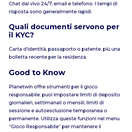
Chat dal vivo 24/7, email e telefono. I tempi di
risposta sono generalmente rapidi.
Quali documenti servono per
il KYC?
Carta d’identità, passaporto o patente, più una
bolletta recente per la residenza.
Good to Know
Planetwin offre strumenti per il gioco
responsabile: puoi impostare limiti di deposito
giornalieri, settimanali o mensili, limiti di
sessione e autoesclusione temporanea o
permanente. Utilizza queste funzioni nel menu
“Gioco Responsabile” per mantenere il