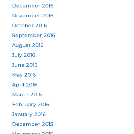
December 2016
November 2016
October 2016
September 2016
August 2016
July 2016
June 2016
May 2016
April 2016
March 2016
February 2016
January 2016
December 2015