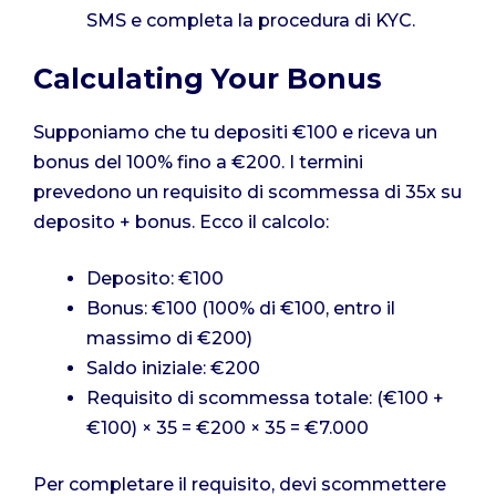
SMS e completa la procedura di KYC.
Calculating Your Bonus
Supponiamo che tu depositi €100 e riceva un
bonus del 100% fino a €200. I termini
prevedono un requisito di scommessa di 35x su
deposito + bonus. Ecco il calcolo:
Deposito: €100
Bonus: €100 (100% di €100, entro il
massimo di €200)
Saldo iniziale: €200
Requisito di scommessa totale: (€100 +
€100) × 35 = €200 × 35 = €7.000
Per completare il requisito, devi scommettere