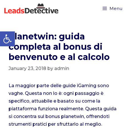
Skip
Menu
to
content
Open toolbar
Planetwin: guida
completa al bonus di
benvenuto e al calcolo
January 23, 2018
by
admin
La maggior parte delle guide iGaming sono
vaghe. Questa non lo è: ogni passaggio è
specifico, attuabile e basato su come la
piattaforma funziona realmente. Questa guida
si concentra sul bonus planetwin, offrendoti
strumenti pratici per sfruttarlo al meglio.