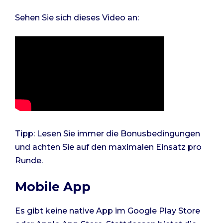
Sehen Sie sich dieses Video an:
Tipp: Lesen Sie immer die Bonusbedingungen
und achten Sie auf den maximalen Einsatz pro
Runde.
Mobile App
Es gibt keine native App im Google Play Store