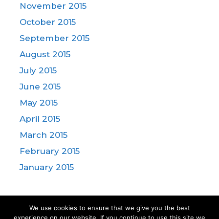
November 2015
October 2015
September 2015
August 2015
July 2015
June 2015
May 2015
April 2015
March 2015
February 2015
January 2015
We use cookies to ensure that we give you the best
experience on our website. If you continue to use this site we