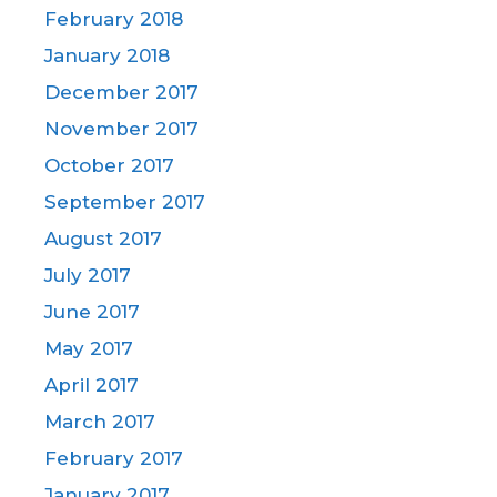
February 2018
January 2018
December 2017
November 2017
October 2017
September 2017
August 2017
July 2017
June 2017
May 2017
April 2017
March 2017
February 2017
January 2017