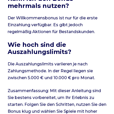
mehrmals nutzen?
Der Willkommensbonus ist nur für die erste
Einzahlung verfügbar. Es gibt jedoch
regelmäßig Aktionen für Bestandskunden.
Wie hoch sind die
Auszahlungslimits?
Die Auszahlungslimits variieren je nach
Zahlungsmethode. In der Regel liegen sie
zwischen 5.000 € und 10.000 € pro Monat.
Zusammenfassung: Mit dieser Anleitung sind
Sie bestens vorbereitet, um Ihr Erlebnis zu
starten. Folgen Sie den Schritten, nutzen Sie den
Bonus klug und wählen Sie Spiele mit hoher