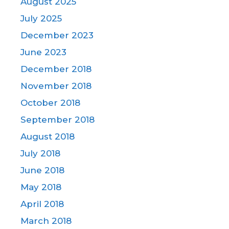
August 2025
July 2025
December 2023
June 2023
December 2018
November 2018
October 2018
September 2018
August 2018
July 2018
June 2018
May 2018
April 2018
March 2018