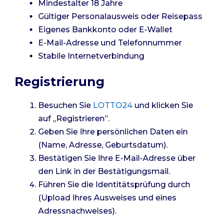
Mindestalter 18 Jahre
Gültiger Personalausweis oder Reisepass
Eigenes Bankkonto oder E-Wallet
E-Mail-Adresse und Telefonnummer
Stabile Internetverbindung
Registrierung
Besuchen Sie
LOTTO24
und klicken Sie
auf „Registrieren”.
Geben Sie Ihre persönlichen Daten ein
(Name, Adresse, Geburtsdatum).
Bestätigen Sie Ihre E-Mail-Adresse über
den Link in der Bestätigungsmail.
Führen Sie die Identitätsprüfung durch
(Upload Ihres Ausweises und eines
Adressnachweises).