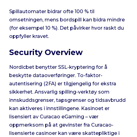
Spillautomater bidrar ofte 100 % til
omsetningen, mens bordspill kan bidra mindre
(for eksempel 10 %). Det påvirker hvor raskt du
oppfyller kravet.
Security Overview
Nordicbet benytter SSL-kryptering for å
beskytte dataoverføringer. To-faktor-
autentisering (2FA) er tilgjengelig for ekstra
sikkerhet. Ansvarlig spilling-verktøy som
innskuddsgrenser, tapsgrenser og tidsavbrudd
kan aktiveres i innstillingene. Kasinoet er
lisensiert av Curacao eGaming – vær
oppmerksom på at gevinster fra Curacao-
lisensierte casinoer kan være skattepliktige i