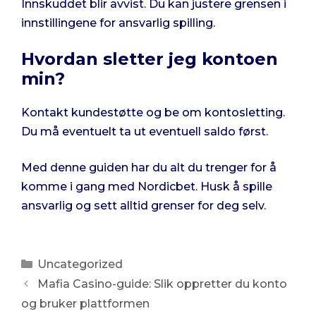
Innskuddet blir avvist. Du kan justere grensen i
innstillingene for ansvarlig spilling.
Hvordan sletter jeg kontoen
min?
Kontakt kundestøtte og be om kontosletting.
Du må eventuelt ta ut eventuell saldo først.
Med denne guiden har du alt du trenger for å
komme i gang med Nordicbet. Husk å spille
ansvarlig og sett alltid grenser for deg selv.
Categories
Uncategorized
Post
Mafia Casino-guide: Slik oppretter du konto
navigation
og bruker plattformen