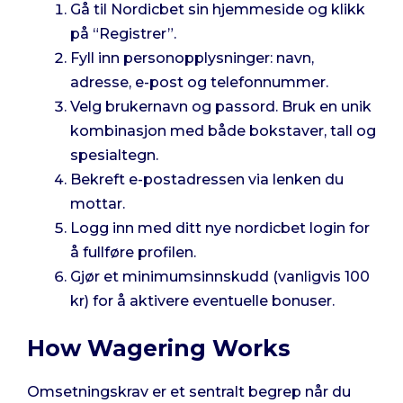
Gå til Nordicbet sin hjemmeside og klikk
på “Registrer”.
Fyll inn personopplysninger: navn,
adresse, e-post og telefonnummer.
Velg brukernavn og passord. Bruk en unik
kombinasjon med både bokstaver, tall og
spesialtegn.
Bekreft e-postadressen via lenken du
mottar.
Logg inn med ditt nye nordicbet login for
å fullføre profilen.
Gjør et minimumsinnskudd (vanligvis 100
kr) for å aktivere eventuelle bonuser.
How Wagering Works
Omsetningskrav er et sentralt begrep når du