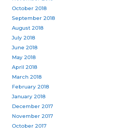
October 2018
September 2018
August 2018
July 2018
June 2018
May 2018
April 2018
March 2018
February 2018
January 2018
December 2017
November 2017
October 2017