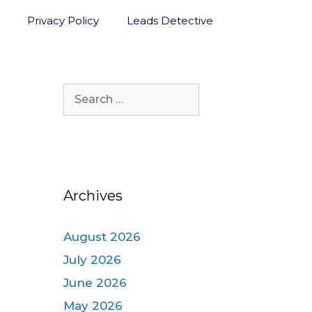
Privacy Policy
Leads Detective
Search
for:
Archives
August 2026
July 2026
June 2026
May 2026