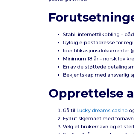
Forutsetning
Stabil internettilkobling – bå
Gyldig e-postadresse for regi
Identifikasjonsdokumenter (pas
Minimum 18 år – norsk lov krev
En av de støttede betalingsmet
Bekjentskap med ansvarlig spi
Opprettelse 
Gå til
Lucky dreams casino
og
Fyll ut skjemaet med fornavn,
Velg et brukernavn og et ster