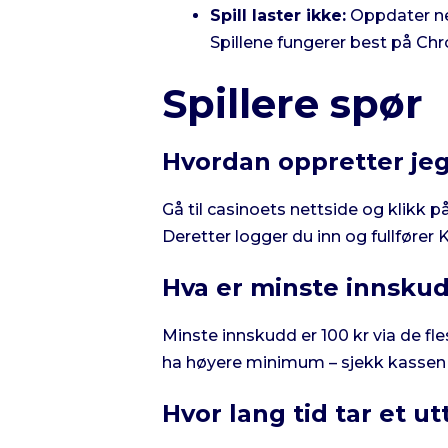
Spill laster ikke:
Oppdater net
Spillene fungerer best på Chr
Spillere spør
Hvordan oppretter je
Gå til casinoets nettside og klikk p
Deretter logger du inn og fullfører K
Hva er minste innsku
Minste innskudd er 100 kr via de f
ha høyere minimum – sjekk kassen f
Hvor lang tid tar et ut