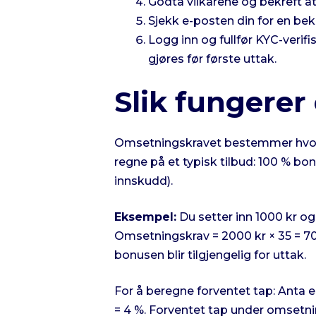
Godta vilkårene og bekreft at 
Sjekk e-posten din for en bek
Logg inn og fullfør KYC-verif
gjøres før første uttak.
Slik fungere
Omsetningskravet bestemmer hvor 
regne på et typisk tilbud: 100 % b
innskudd).
Eksempel:
Du setter inn 1000 kr og
Omsetningskrav = 2000 kr × 35 = 70
bonusen blir tilgjengelig for uttak.
For å beregne forventet tap: Anta
= 4 %. Forventet tap under omsetn