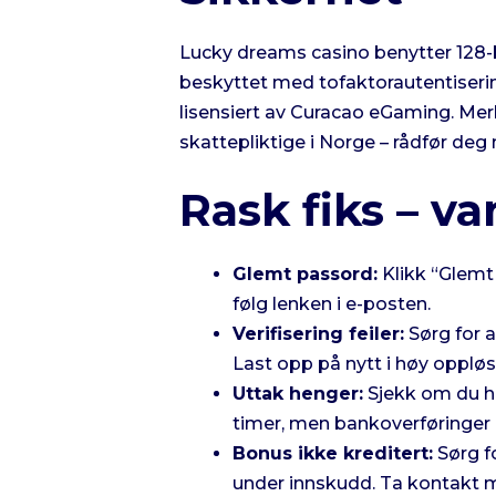
Lucky dreams casino benytter 128-b
beskyttet med tofaktorautentisering
lisensiert av Curacao eGaming. Merk
skattepliktige i Norge – rådfør deg
Rask fiks – v
Glemt passord:
Klikk “Glemt 
følg lenken i e-posten.
Verifisering feiler:
Sørg for a
Last opp på nytt i høy oppløs
Uttak henger:
Sjekk om du ha
timer, men bankoverføringer k
Bonus ikke kreditert:
Sørg f
under innskudd. Ta kontakt 