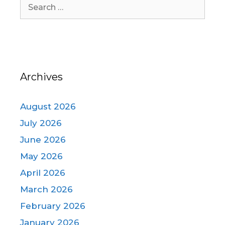
Search
for:
Archives
August 2026
July 2026
June 2026
May 2026
April 2026
March 2026
February 2026
January 2026