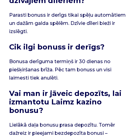
dzīvajiem dīleriem?
Parasti bonuss ir derīgs tikai spēļu automātiem
un dažām galda spēlēm. Dzīvie dīleri bieži ir
izslēgti.
Cik ilgi bonuss ir derīgs?
Bonusa derīguma termiņš ir 30 dienas no
piešķiršanas brīža. Pēc tam bonuss un visi
laimesti tiek anulēti.
Vai man ir jāveic depozīts, lai
izmantotu Laimz kazino
bonusu?
Lielākā daļa bonusu prasa depozītu. Tomēr
dažreiz ir pieejami bezdepozīta bonusi –