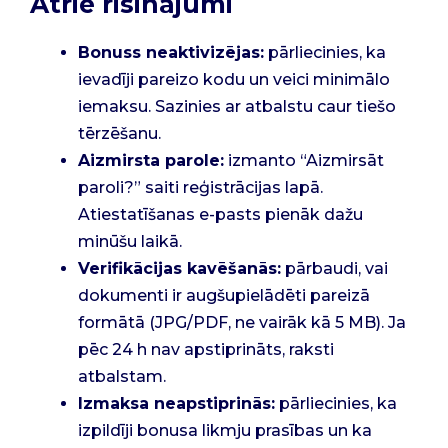
Ātrie risinājumi
Bonuss neaktivizējas:
pārliecinies, ka
ievadīji pareizo kodu un veici minimālo
iemaksu. Sazinies ar atbalstu caur tiešo
tērzēšanu.
Aizmirsta parole:
izmanto “Aizmirsāt
paroli?” saiti reģistrācijas lapā.
Atiestatīšanas e-pasts pienāk dažu
minūšu laikā.
Verifikācijas kavēšanās:
pārbaudi, vai
dokumenti ir augšupielādēti pareizā
formātā (JPG/PDF, ne vairāk kā 5 MB). Ja
pēc 24 h nav apstiprināts, raksti
atbalstam.
Izmaksa neapstiprinās:
pārliecinies, ka
izpildīji bonusa likmju prasības un ka