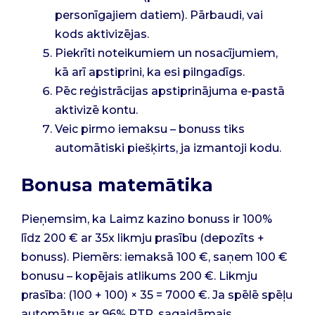
personīgajiem datiem). Pārbaudi, vai
kods aktivizējas.
Piekrīti noteikumiem un nosacījumiem,
kā arī apstiprini, ka esi pilngadīgs.
Pēc reģistrācijas apstiprinājuma e-pastā
aktivizē kontu.
Veic pirmo iemaksu – bonuss tiks
automātiski piešķirts, ja izmantoji kodu.
Bonusa matemātika
Pieņemsim, ka Laimz kazino bonuss ir 100%
līdz 200 € ar 35x likmju prasību (depozīts +
bonuss). Piemērs: iemaksā 100 €, saņem 100 €
bonusu – kopējais atlikums 200 €. Likmju
prasība: (100 + 100) × 35 = 7000 €. Ja spēlē spēļu
automātus ar 96% RTP, sagaidāmais