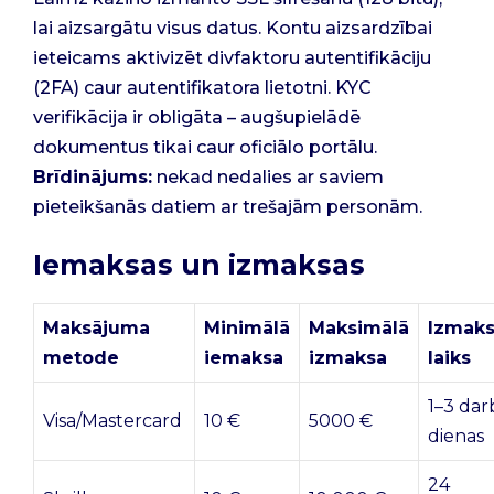
lai aizsargātu visus datus. Kontu aizsardzībai
ieteicams aktivizēt divfaktoru autentifikāciju
(2FA) caur autentifikatora lietotni. KYC
verifikācija ir obligāta – augšupielādē
dokumentus tikai caur oficiālo portālu.
Brīdinājums:
nekad nedalies ar saviem
pieteikšanās datiem ar trešajām personām.
Iemaksas un izmaksas
Maksājuma
Minimālā
Maksimālā
Izmaks
metode
iemaksa
izmaksa
laiks
1–3 dar
Visa/Mastercard
10 €
5000 €
dienas
24