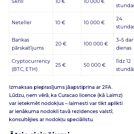
Skrill
10 €
10 000 €
stunda
24
Neteller
10 €
10 000 €
stunda
Bankas
3–5 da
20 €
100 000 €
pārskaitījums
dienas
Cryptocurrency
līdz 12
25 €
50 000 €
(BTC, ETH)
stund
Izmaksas pieprasījums jāapstiprina ar 2FA.
Lūdzu, ņem vērā, ka Curacao licence (kā Laimz)
var ietekmēt nodokļus – laimesti var tikt aplikti
ar ienākuma nodokli tavā rezidences valstī;
konsultējies ar nodokļu speciālistu.