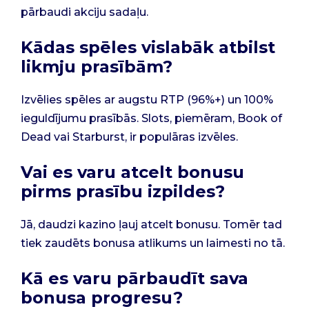
pārbaudi akciju sadaļu.
Kādas spēles vislabāk atbilst
likmju prasībām?
Izvēlies spēles ar augstu RTP (96%+) un 100%
ieguldījumu prasībās. Slots, piemēram, Book of
Dead vai Starburst, ir populāras izvēles.
Vai es varu atcelt bonusu
pirms prasību izpildes?
Jā, daudzi kazino ļauj atcelt bonusu. Tomēr tad
tiek zaudēts bonusa atlikums un laimesti no tā.
Kā es varu pārbaudīt sava
bonusa progresu?