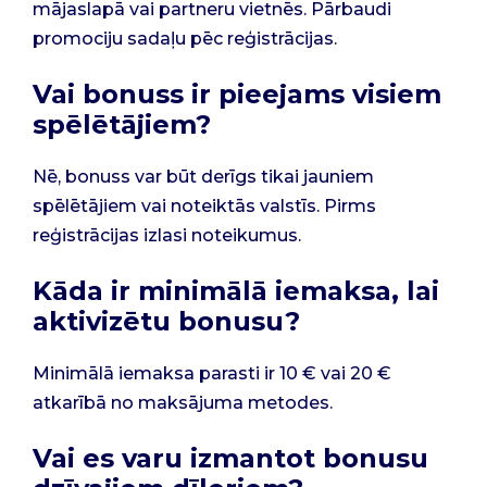
mājaslapā vai partneru vietnēs. Pārbaudi
promociju sadaļu pēc reģistrācijas.
Vai bonuss ir pieejams visiem
spēlētājiem?
Nē, bonuss var būt derīgs tikai jauniem
spēlētājiem vai noteiktās valstīs. Pirms
reģistrācijas izlasi noteikumus.
Kāda ir minimālā iemaksa, lai
aktivizētu bonusu?
Minimālā iemaksa parasti ir 10 € vai 20 €
atkarībā no maksājuma metodes.
Vai es varu izmantot bonusu