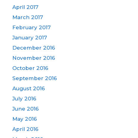
April 2017
March 2017
February 2017
January 2017
December 2016
November 2016
October 2016
September 2016
August 2016
July 2016
June 2016
May 2016
April 2016