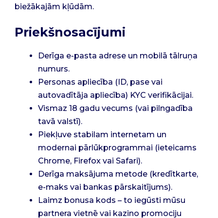
biežākajām kļūdām.
Priekšnosacījumi
Derīga e-pasta adrese un mobilā tālruņa
numurs.
Personas apliecība (ID, pase vai
autovadītāja apliecība) KYC verifikācijai.
Vismaz 18 gadu vecums (vai pilngadība
tavā valstī).
Piekļuve stabilam internetam un
modernai pārlūkprogrammai (ieteicams
Chrome, Firefox vai Safari).
Derīga maksājuma metode (kredītkarte,
e-maks vai bankas pārskaitījums).
Laimz bonusa kods – to iegūsti mūsu
partnera vietnē vai kazino promociju