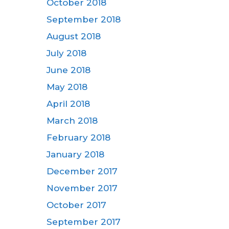
October 2018
September 2018
August 2018
July 2018
June 2018
May 2018
April 2018
March 2018
February 2018
January 2018
December 2017
November 2017
October 2017
September 2017