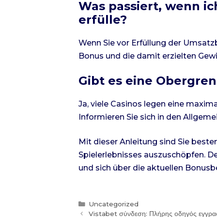
Was passiert, wenn i
erfülle?
Wenn Sie vor Erfüllung der Umsatz
Bonus und die damit erzielten Gewi
Gibt es eine Obergre
Ja, viele Casinos legen eine maxim
Informieren Sie sich in den Allgem
Mit dieser Anleitung sind Sie beste
Spielerlebnisses auszuschöpfen. De
und sich über die aktuellen Bonusb
Categories
Uncategorized
Post
Vistabet σύνδεση: Πλήρης οδηγός εγγρ