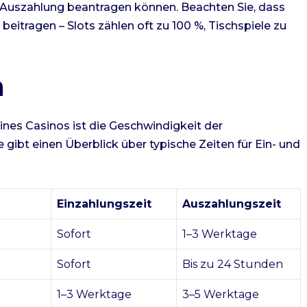
e Auszahlung beantragen können. Beachten Sie, dass
beitragen – Slots zählen oft zu 100 %, Tischspiele zu
n
ines Casinos ist die Geschwindigkeit der
 gibt einen Überblick über typische Zeiten für Ein- und
Einzahlungszeit
Auszahlungszeit
Sofort
1–3 Werktage
Sofort
Bis zu 24 Stunden
1–3 Werktage
3–5 Werktage