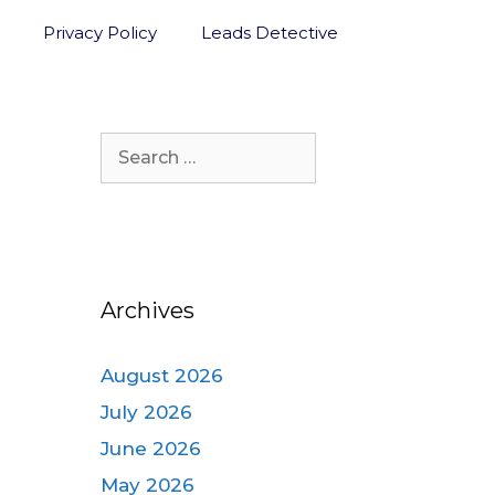
Privacy Policy
Leads Detective
Search
for:
Archives
August 2026
July 2026
June 2026
May 2026