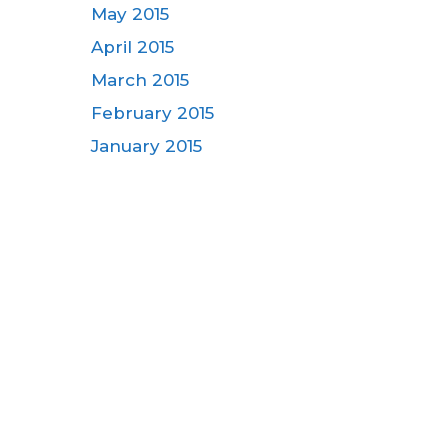
May 2015
April 2015
March 2015
February 2015
January 2015