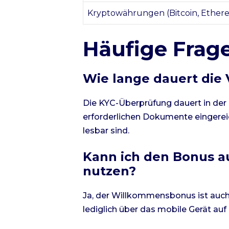
Kryptowährungen (Bitcoin, Ether
Häufige Frag
Wie lange dauert die 
Die KYC-Überprüfung dauert in der
erforderlichen Dokumente eingereic
lesbar sind.
Kann ich den Bonus 
nutzen?
Ja, der Willkommensbonus ist auch
lediglich über das mobile Gerät auf