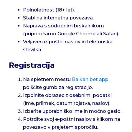
Polnoletnost (18+ let).
Stabilna internetna povezava.
Naprava s sodobnim brskalnikom
(priporočamo Google Chrome ali Safari).
Veljaven e-poštni naslov in telefonska
številka.
Registracija
Na spletnem mestu
Balkan bet app
poiščite gumb za registracijo.
Izpolnite obrazec z osebnimi podatki
(ime, priimek, datum rojstva, naslov).
Izberite uporabniško ime in močno geslo.
Potrdite svoj e-poštni naslov s klikom na
povezavo v prejetem sporočilu.