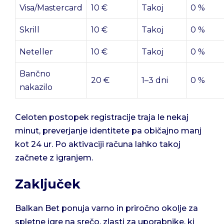
Visa/Mastercard
10 €
Takoj
0 %
Skrill
10 €
Takoj
0 %
Neteller
10 €
Takoj
0 %
Bančno
20 €
1–3 dni
0 %
nakazilo
Celoten postopek registracije traja le nekaj
minut, preverjanje identitete pa običajno manj
kot 24 ur. Po aktivaciji računa lahko takoj
začnete z igranjem.
Zaključek
Balkan Bet ponuja varno in priročno okolje za
spletne igre na srečo, zlasti za uporabnike, ki