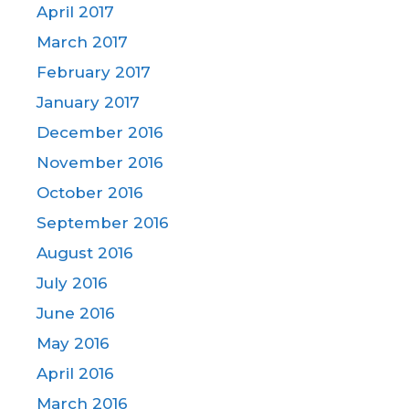
April 2017
March 2017
February 2017
January 2017
December 2016
November 2016
October 2016
September 2016
August 2016
July 2016
June 2016
May 2016
April 2016
March 2016