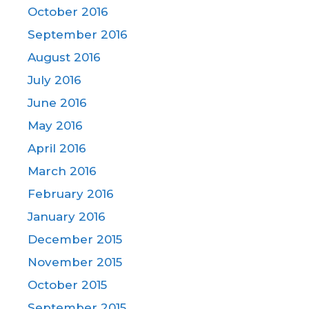
October 2016
September 2016
August 2016
July 2016
June 2016
May 2016
April 2016
March 2016
February 2016
January 2016
December 2015
November 2015
October 2015
September 2015