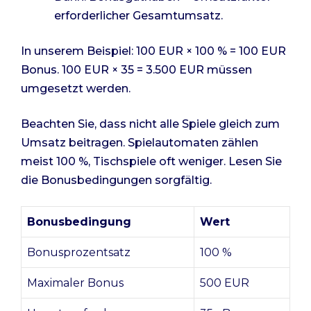
erforderlicher Gesamtumsatz.
In unserem Beispiel: 100 EUR × 100 % = 100 EUR
Bonus. 100 EUR × 35 = 3.500 EUR müssen
umgesetzt werden.
Beachten Sie, dass nicht alle Spiele gleich zum
Umsatz beitragen. Spielautomaten zählen
meist 100 %, Tischspiele oft weniger. Lesen Sie
die Bonusbedingungen sorgfältig.
Bonusbedingung
Wert
Bonusprozentsatz
100 %
Maximaler Bonus
500 EUR