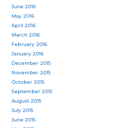
June 2016
May 2016
April 2016
March 2016
February 2016
January 2016
December 2015
November 2015
October 2015
September 2015
August 2015
July 2015
June 2015