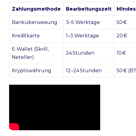
Zahlungsmethode
Bearbeitungszeit
Mindes
Banküberweisung
3–5 Werktage
50 €
Kreditkarte
1–3 Werktage
20 €
E‑Wallet (Skrill,
24 Stunden
10 €
Neteller)
Kryptowährung
12–24 Stunden
50 € (B