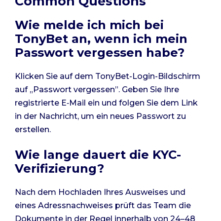
Common Questions
Wie melde ich mich bei
TonyBet an, wenn ich mein
Passwort vergessen habe?
Klicken Sie auf dem TonyBet-Login-Bildschirm
auf „Passwort vergessen”. Geben Sie Ihre
registrierte E‑Mail ein und folgen Sie dem Link
in der Nachricht, um ein neues Passwort zu
erstellen.
Wie lange dauert die KYC-
Verifizierung?
Nach dem Hochladen Ihres Ausweises und
eines Adressnachweises prüft das Team die
Dokumente in der Regel innerhalb von 24–48