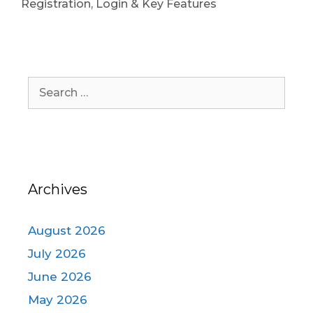
Registration, Login & Key Features
Search
for:
Archives
August 2026
July 2026
June 2026
May 2026