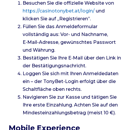
Besuchen Sie die offizielle Website von
https://casinotonybet.at/login/
und
klicken Sie auf „Registrieren”.
Füllen Sie das Anmeldeformular
vollständig aus: Vor- und Nachname,
E‑Mail-Adresse, gewünschtes Passwort
und Währung.
Bestätigen Sie Ihre E‑Mail über den Link in
der Bestätigungsnachricht.
Loggen Sie sich mit Ihren Anmeldedaten
ein – der TonyBet-Login erfolgt über die
Schaltfläche oben rechts.
Navigieren Sie zur Kasse und tätigen Sie
Ihre erste Einzahlung. Achten Sie auf den
Mindesteinzahlungsbetrag (meist 10 €).
Mobile Experience