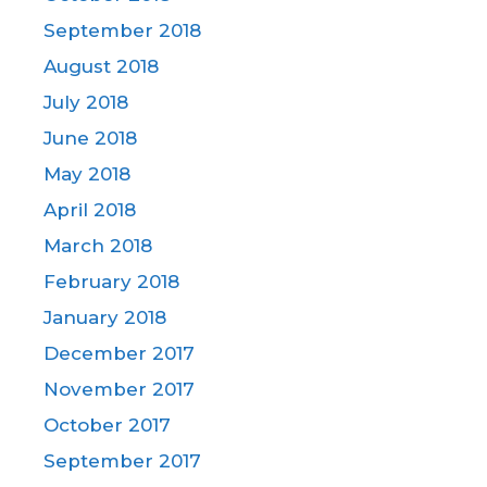
September 2018
August 2018
July 2018
June 2018
May 2018
April 2018
March 2018
February 2018
January 2018
December 2017
November 2017
October 2017
September 2017