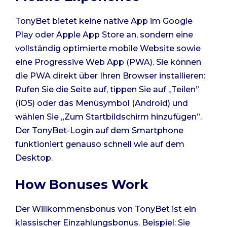
TonyBet bietet keine native App im Google
Play oder Apple App Store an, sondern eine
vollständig optimierte mobile Website sowie
eine Progressive Web App (PWA). Sie können
die PWA direkt über Ihren Browser installieren:
Rufen Sie die Seite auf, tippen Sie auf „Teilen”
(iOS) oder das Menüsymbol (Android) und
wählen Sie „Zum Startbildschirm hinzufügen”.
Der TonyBet-Login auf dem Smartphone
funktioniert genauso schnell wie auf dem
Desktop.
How Bonuses Work
Der Willkommensbonus von TonyBet ist ein
klassischer Einzahlungsbonus. Beispiel: Sie