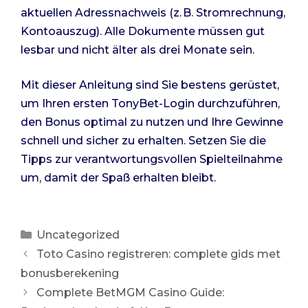
aktuellen Adressnachweis (z. B. Stromrechnung,
Kontoauszug). Alle Dokumente müssen gut
lesbar und nicht älter als drei Monate sein.
Mit dieser Anleitung sind Sie bestens gerüstet,
um Ihren ersten TonyBet-Login durchzuführen,
den Bonus optimal zu nutzen und Ihre Gewinne
schnell und sicher zu erhalten. Setzen Sie die
Tipps zur verantwortungsvollen Spielteilnahme
um, damit der Spaß erhalten bleibt.
Categories
Uncategorized
Post
Toto Casino registreren: complete gids met
navigation
bonusberekening
Complete BetMGM Casino Guide: