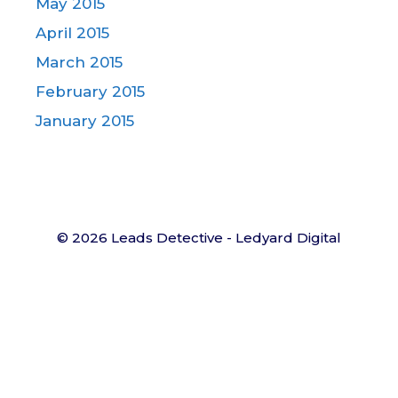
May 2015
April 2015
March 2015
February 2015
January 2015
© 2026 Leads Detective - Ledyard Digital