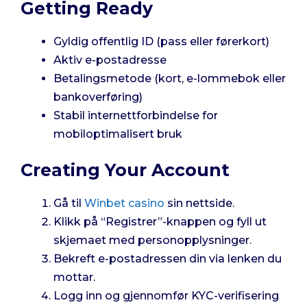
Getting Ready
Gyldig offentlig ID (pass eller førerkort)
Aktiv e-postadresse
Betalingsmetode (kort, e-lommebok eller
bankoverføring)
Stabil internettforbindelse for
mobiloptimalisert bruk
Creating Your Account
Gå til
Winbet casino
sin nettside.
Klikk på “Registrer”-knappen og fyll ut
skjemaet med personopplysninger.
Bekreft e-postadressen din via lenken du
mottar.
Logg inn og gjennomfør KYC-verifisering