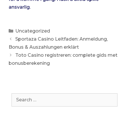
ansvarlig.
Categories
Uncategorized
Post
Sportaza Casino Leitfaden: Anmeldung,
navigation
Bonus & Auszahlungen erklärt
Toto Casino registreren: complete gids met
bonusberekening
Search
for: