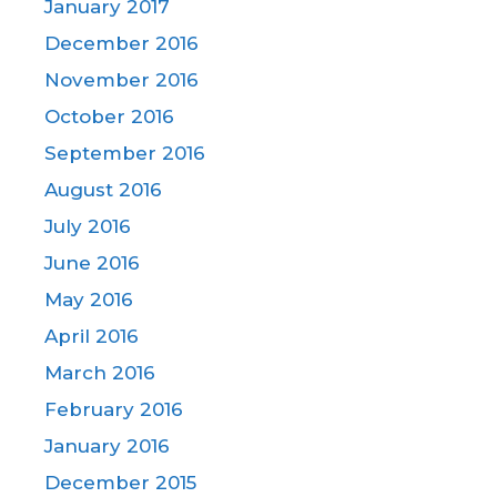
January 2017
December 2016
November 2016
October 2016
September 2016
August 2016
July 2016
June 2016
May 2016
April 2016
March 2016
February 2016
January 2016
December 2015