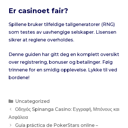
Er casinoet fair?
Spillene bruker tilfeldige tallgeneratorer (RNG)
som testes av uavhengige selskaper. Lisensen
sikrer at reglene overholdes.
Denne guiden har gitt deg en komplett oversikt
over registrering, bonuser og betalinger. Følg
trinnene for en smidig opplevelse. Lykke til ved
bordene!
Categories
Uncategorized
Post
Οδηγός Spinanga Casino: Εγγραφή, Μπόνους και
navigation
Ασφάλεια
Guía práctica de PokerStars online –