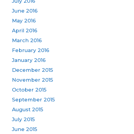
July 2016
June 2016
May 2016
April 2016
March 2016
February 2016
January 2016
December 2015
November 2015
October 2015
September 2015
August 2015
July 2015
June 2015