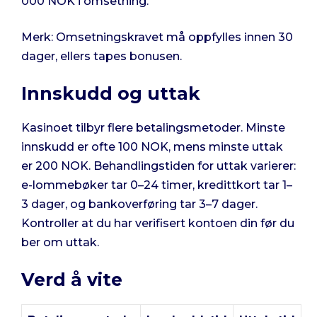
000 NOK i omsetning.
Merk: Omsetningskravet må oppfylles innen 30
dager, ellers tapes bonusen.
Innskudd og uttak
Kasinoet tilbyr flere betalingsmetoder. Minste
innskudd er ofte 100 NOK, mens minste uttak
er 200 NOK. Behandlingstiden for uttak varierer:
e-lommebøker tar 0–24 timer, kredittkort tar 1–
3 dager, og bankoverføring tar 3–7 dager.
Kontroller at du har verifisert kontoen din før du
ber om uttak.
Verd å vite