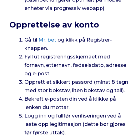
enheter via progressiv webapp)
Opprettelse av konto
Gå til
Mr. bet
og klikk på Registrer-
knappen.
Fyll ut registreringsskjemaet med
fornavn, etternavn, fødselsdato, adresse
og e-post.
Opprett et sikkert passord (minst 8 tegn
med stor bokstav, liten bokstav og tall).
Bekreft e-posten din ved å klikke på
lenken du mottar.
Logg inn og fullfør verifiseringen ved å
laste opp legitimasjon (dette bør gjøres
før første uttak).