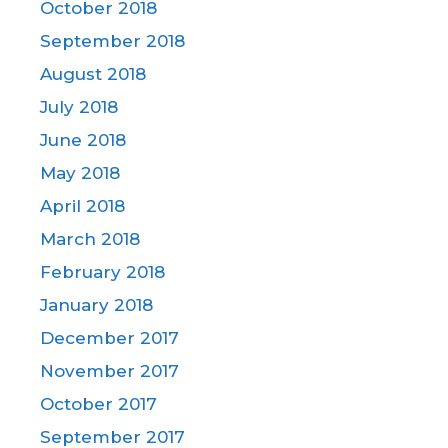
October 2018
September 2018
August 2018
July 2018
June 2018
May 2018
April 2018
March 2018
February 2018
January 2018
December 2017
November 2017
October 2017
September 2017